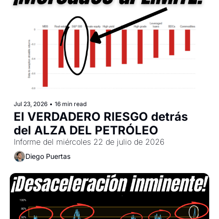
Jul 23, 2026
•
16 min read
El VERDADERO RIESGO detrás 
del ALZA DEL PETRÓLEO
Informe del miércoles 22 de julio de 2026
Diego Puertas