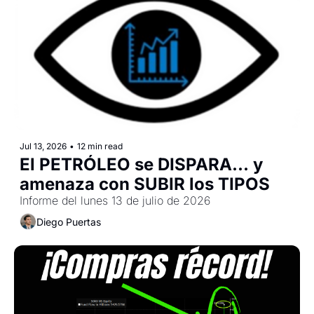
Jul 13, 2026
•
12 min read
El PETRÓLEO se DISPARA... y 
amenaza con SUBIR los TIPOS
Informe del lunes 13 de julio de 2026
Diego Puertas