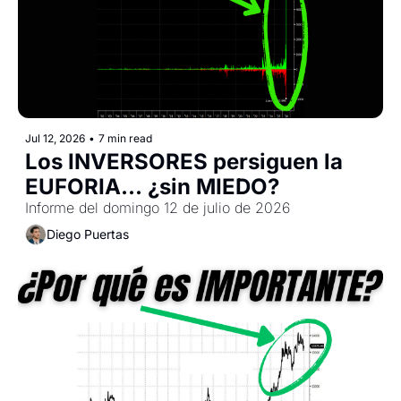
Jul 12, 2026
•
7 min read
Los INVERSORES persiguen la 
EUFORIA... ¿sin MIEDO?
Informe del domingo 12 de julio de 2026
Diego Puertas