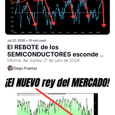
Jul 22, 2026
•
10 min read
El REBOTE de los 
SEMICONDUCTORES esconde 
una SEÑAL
Informe del martes 21 de julio de 2026
Diego Puertas