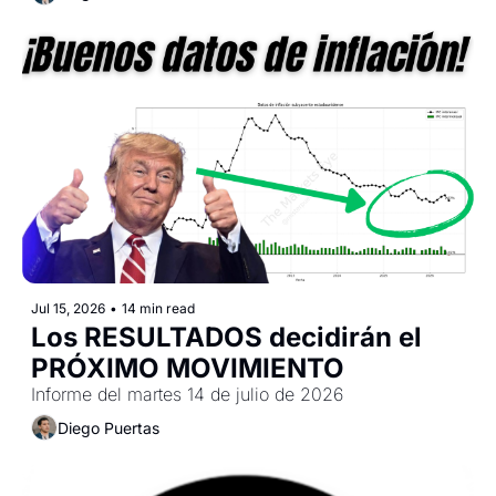
Jul 15, 2026
•
14 min read
Los RESULTADOS decidirán el 
PRÓXIMO MOVIMIENTO
Informe del martes 14 de julio de 2026
Diego Puertas