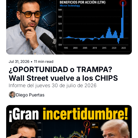
Jul 31, 2026
•
11 min read
¿OPORTUNIDAD o TRAMPA? 
Wall Street vuelve a los CHIPS
Informe del jueves 30 de julio de 2026
Diego Puertas