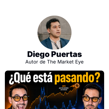
Diego Puertas
Autor de The Market Eye