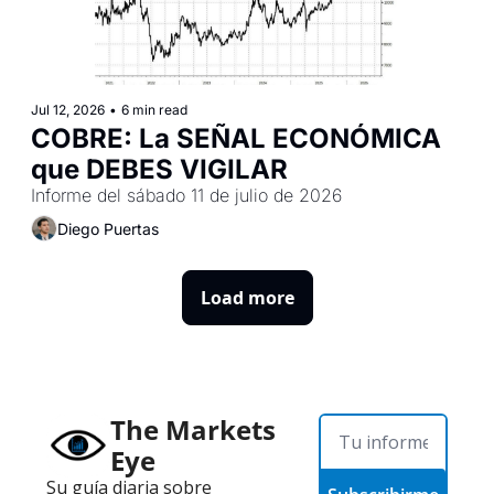
Jul 12, 2026
•
6 min read
COBRE: La SEÑAL ECONÓMICA 
que DEBES VIGILAR
Informe del sábado 11 de julio de 2026
Diego Puertas
Load more
The Markets 
Eye
Su guía diaria sobre 