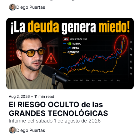
Diego Puertas
Aug 2, 2026
•
11 min read
El RIESGO OCULTO de las 
GRANDES TECNOLÓGICAS
Informe del sábado 1 de agosto de 2026
Diego Puertas