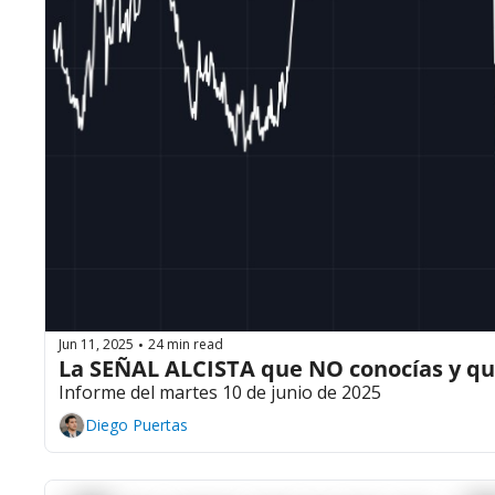
Jun 11, 2025
24 min read
•
La SEÑAL ALCISTA que NO conocías y
Informe del martes 10 de junio de 2025
Diego Puertas