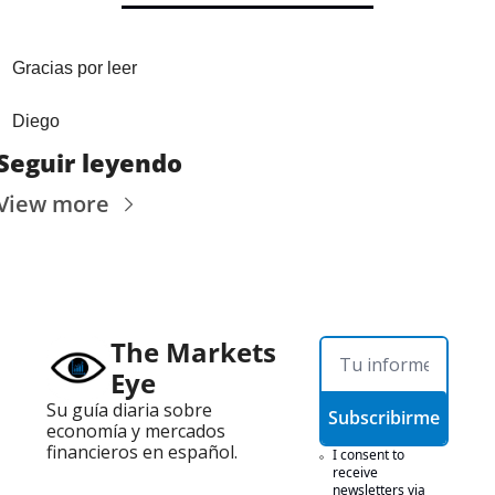
Gracias por leer
Diego
Seguir leyendo
View more
The Markets 
Eye
Su guía diaria sobre 
Subscribirme
economía y mercados 
financieros en español.
I consent to 
receive 
newsletters via 