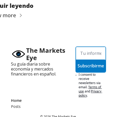
uir leyendo
w more
The Markets 
Eye
Su guía diaria sobre 
Subscribirme
economía y mercados 
financieros en español.
I consent to 
receive 
newsletters via 
email.
Terms of 
use
and
Privacy 
policy
.
Home
Posts
© 2026 The Markets Eye.