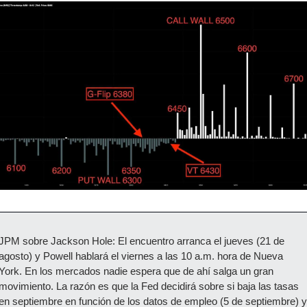
JPM sobre Jackson Hole: El encuentro arranca el jueves (21 de 
agosto) y Powell hablará el viernes a las 10 a.m. hora de Nueva 
York. En los mercados nadie espera que de ahí salga un gran 
movimiento. La razón es que la Fed decidirá sobre si baja las tasas 
en septiembre en función de los datos de empleo (5 de septiembre) y 