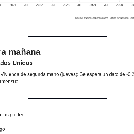
ra mañana
ados Unidos
🌶️ Vivienda de segunda mano (jueves): Se espera un dato de -0.
ermensual.
cias por leer
go