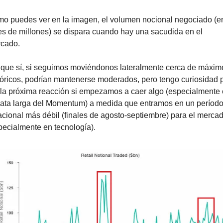
o puedes ver en la imagen, el volumen nocional negociado (en
es de millones) se dispara cuando hay una sacudida en el 
cado.
 que sí, si seguimos moviéndonos lateralmente cerca de máximo
tóricos, podrían mantenerse moderados, pero tengo curiosidad p
 la próxima reacción si empezamos a caer algo (especialmente 
pata larga del Momentum) a medida que entramos en un período
acional más débil (finales de agosto-septiembre) para el mercad
pecialmente en tecnología).