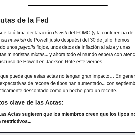
utas de la Fed
de la última declaración 
dovish
 del FOMC (y la conferencia de 
nsa 
hawkish
 de Powell justo después) del 30 de julio, hemos 
ido unos 
payrolls
 flojos, unos datos de inflación al alza y unas 
tas minoristas mixtas... y ahora todo el mundo espera con atenc
discurso de Powell en Jackson Hole este viernes.
 que puede que estas actas no tengan gran impacto… En genera
 expectativas de recorte de tipos han aumentado... con septiemb
cticamente descontado como un hecho para un recorte.
os clave de las Actas:
Las Actas sugieren que los miembros creen que los tipos no
 restrictivos...