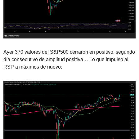
Ayer 370 valores del S&P500 cerraron en positivo, segundo 
día consecutivo de amplitud positiva… Lo que impulsó al 
RSP a máximos de nuevo: