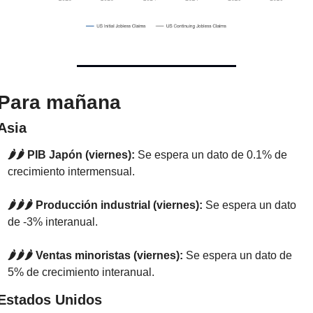
Para mañana
Asia
🌶️🌶️ PIB Japón (viernes): 
Se espera un dato de 0.1% de 
crecimiento intermensual.
🌶️🌶️🌶️ Producción industrial (viernes): 
Se espera un dato 
de -3% interanual.
🌶️🌶️🌶️ Ventas minoristas (viernes): 
Se espera un dato de 
5% de crecimiento interanual.
Estados Unidos