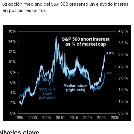
La acción mediana del S&P 500 presenta un elevado interés 
en posiciones cortas.
Niveles clave