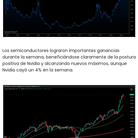
Los semiconductores lograron importantes ganancias 
durante la semana, beneficiándose claramente de la postura 
positiva de Nvidia y alcanzando nuevos máximos, aunque 
Nvidia cayó un 4% en la semana.