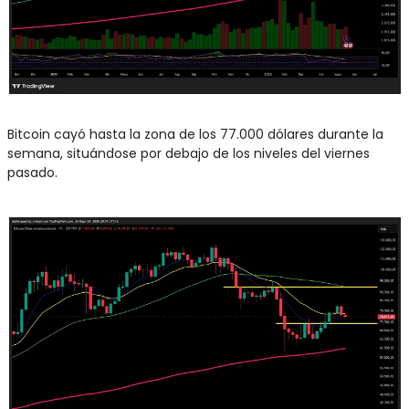
Bitcoin cayó hasta la zona de los 77.000 dólares durante la 
semana, situándose por debajo de los niveles del viernes 
pasado.