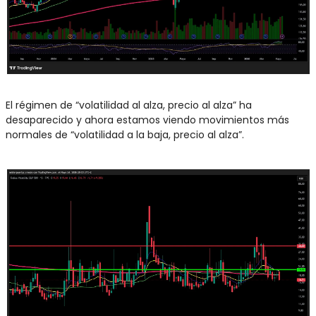
El régimen de “volatilidad al alza, precio al alza” ha 
desaparecido y ahora estamos viendo movimientos más 
normales de “volatilidad a la baja, precio al alza”.