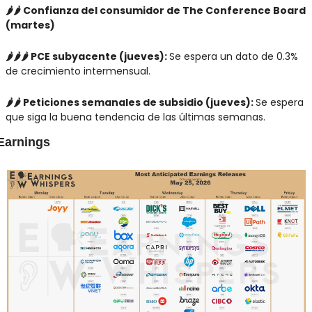
🌶️🌶️ Confianza del consumidor de The Conference Board 
(martes)
🌶️🌶️🌶️ PCE subyacente (jueves): 
Se espera un dato de 0.3% 
de crecimiento intermensual.
🌶️🌶️ Peticiones semanales de subsidio (jueves): 
Se espera 
que siga la buena tendencia de las últimas semanas.
Earnings