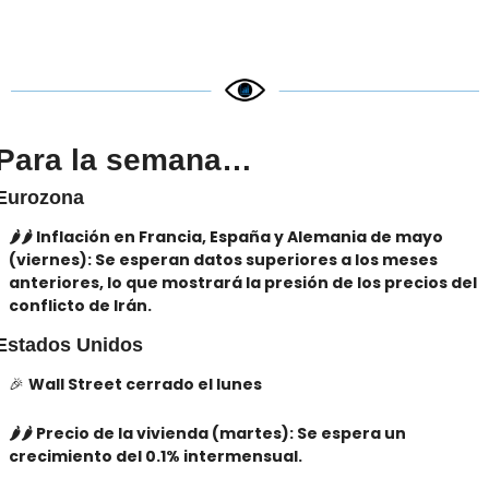
Para la semana…
Eurozona
🌶️🌶️ Inflación en Francia, España y Alemania de mayo 
(viernes): Se esperan datos superiores a los meses 
anteriores, lo que mostrará la presión de los precios del 
conflicto de Irán.
Estados Unidos
🎉
​ 
Wall Street cerrado el lunes
🌶️🌶️ Precio de la vivienda (martes): Se espera un 
crecimiento del 0.1% intermensual.