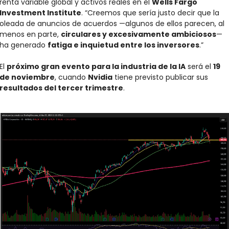
renta variable global y activos reales en el 
Wells Fargo 
Investment Institute
. “Creemos que sería justo decir que la 
oleada de anuncios de acuerdos —algunos de ellos parecen, al 
menos en parte, 
circulares y excesivamente ambiciosos
— 
ha generado 
fatiga e inquietud entre los inversores
.”
El 
próximo gran evento para la industria de la IA
 será el 
19 
de noviembre
, cuando 
Nvidia
 tiene previsto publicar sus 
resultados del tercer trimestre
.