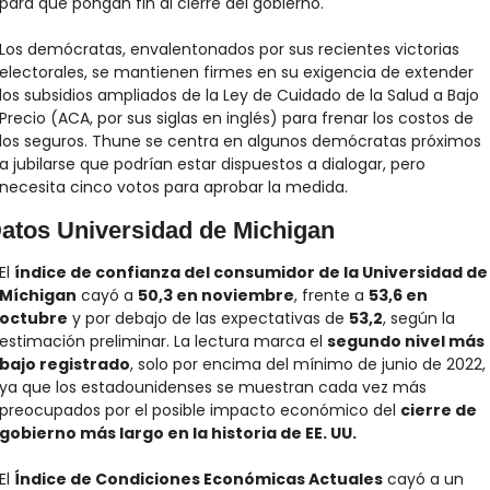
para que pongan fin al cierre del gobierno.
Los demócratas, envalentonados por sus recientes victorias 
electorales, se mantienen firmes en su exigencia de extender 
los subsidios ampliados de la Ley de Cuidado de la Salud a Bajo 
Precio (ACA, por sus siglas en inglés) para frenar los costos de 
los seguros. Thune se centra en algunos demócratas próximos 
a jubilarse que podrían estar dispuestos a dialogar, pero 
necesita cinco votos para aprobar la medida.
atos Universidad de Michigan
El 
índice de confianza del consumidor de la Universidad de 
Míchigan
 cayó a 
50,3 en noviembre
, frente a 
53,6 en 
octubre
 y por debajo de las expectativas de 
53,2
, según la 
estimación preliminar. La lectura marca el 
segundo nivel más 
bajo registrado
, solo por encima del mínimo de junio de 2022, 
ya que los estadounidenses se muestran cada vez más 
preocupados por el posible impacto económico del 
cierre de 
gobierno más largo en la historia de EE. UU.
El 
Índice de Condiciones Económicas Actuales
 cayó a un 