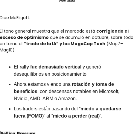
Neil Sethi
Dice McEligott:
El tono general muestra que el mercado está 
corrigiendo el 
exceso de optimismo
 que se acumuló en octubre, sobre todo 
en torno al 
“trade de la IA” y las MegaCap Tech
 (Mag7–
Mag10).
El 
rally fue demasiado vertical
 y generó 
desequilibrios en posicionamiento.
Ahora estamos viendo una 
rotación y toma de 
beneficios
, con descensos notables en Microsoft, 
Nvidia, AMD, ARM o Amazon.
Los traders están pasando del “
miedo a quedarse 
fuera (FOMO)
” al “
miedo a perder (real)
”.