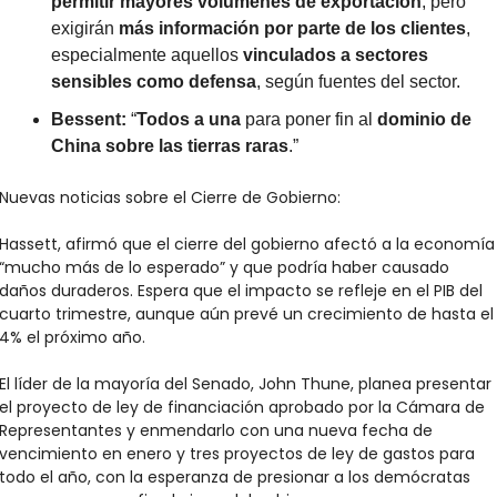
permitir mayores volúmenes de exportación
, pero 
exigirán 
más información por parte de los clientes
, 
especialmente aquellos 
vinculados a sectores 
sensibles como defensa
, según fuentes del sector.
Bessent:
 “
Todos a una
 para poner fin al 
dominio de 
China sobre las tierras raras
.”
Nuevas noticias sobre el Cierre de Gobierno:
Hassett, afirmó que el cierre del gobierno afectó a la economía 
“mucho más de lo esperado” y que podría haber causado 
daños duraderos. Espera que el impacto se refleje en el PIB del 
cuarto trimestre, aunque aún prevé un crecimiento de hasta el 
4% el próximo año.
El líder de la mayoría del Senado, John Thune, planea presentar 
el proyecto de ley de financiación aprobado por la Cámara de 
Representantes y enmendarlo con una nueva fecha de 
vencimiento en enero y tres proyectos de ley de gastos para 
todo el año, con la esperanza de presionar a los demócratas 