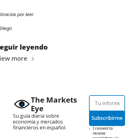
Gracias por leer
Diego
eguir leyendo
iew more
The Markets 
Eye
Su guía diaria sobre 
Subscribirme
economía y mercados 
financieros en español.
I consent to 
receive 