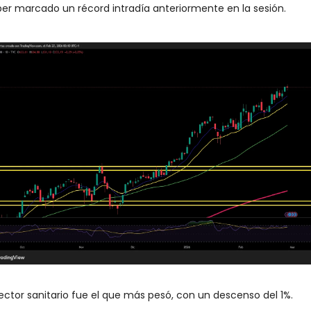
er marcado un récord intradía anteriormente en la sesión. 
sector sanitario fue el que más pesó, con un descenso del 1%.