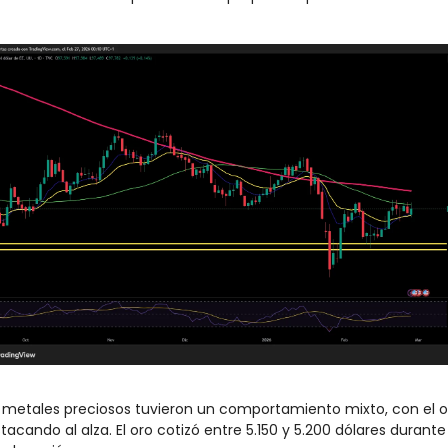
 metales preciosos tuvieron un comportamiento mixto, con el or
tacando al alza. El oro cotizó entre 5.150 y 5.200 dólares durante 