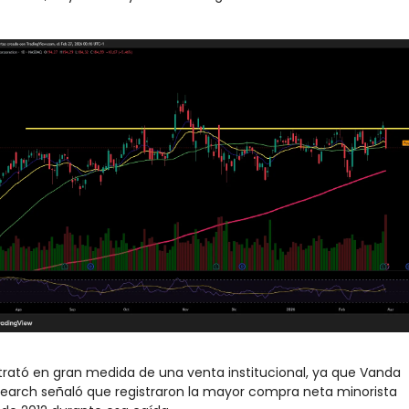
trató en gran medida de una venta institucional, ya que Vanda 
earch señaló que registraron la mayor compra neta minorista 