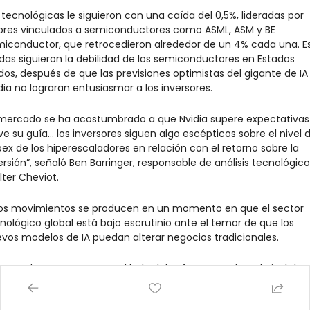
 tecnológicas le siguieron con una caída del 0,5%, lideradas por 
ores vinculados a semiconductores como ASML, ASM y BE 
iconductor, que retrocedieron alrededor de un 4% cada una. Es
das siguieron la debilidad de los semiconductores en Estados 
dos, después de que las previsiones optimistas del gigante de IA 
dia no lograran entusiasmar a los inversores.
 mercado se ha acostumbrado a que Nvidia supere expectativas 
ve su guía… los inversores siguen algo escépticos sobre el nivel d
ex de los hiperescaladores en relación con el retorno sobre la 
ersión”, señaló Ben Barringer, responsable de análisis tecnológico
lter Cheviot.
os movimientos se producen en un momento en que el sector 
nológico global está bajo escrutinio ante el temor de que los 
vos modelos de IA puedan alterar negocios tradicionales.
y muchas preguntas en el lado del software y sobre el nivel de 
rupción que veremos. Pero, por ahora, al menos en hardware, el 
orama debería ser bastante constructivo”, afirmó Richard Flax, 