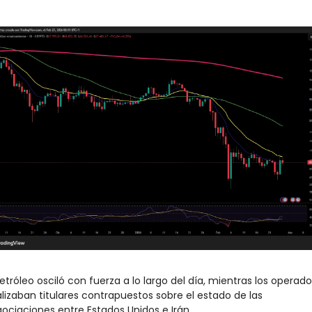
petróleo osciló con fuerza a lo largo del día, mientras los operado
lizaban titulares contrapuestos sobre el estado de las 
ociaciones entre Estados Unidos e Irán.