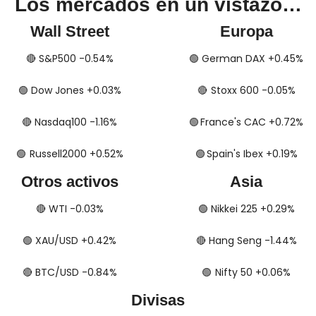
Los mercados en un vistazo…
Wall Street
Europa
🔴
​​​​ S&P500 -0.54%
🟢
​​​​​​ German DAX +0.45%
🟢
​​​​ Dow Jones +0.03%
🔴
​​​​​​​​  Stoxx 600 -0.05%
🔴
​​​​ Nasdaq100 -1.16%
🟢
​​​​  France's CAC +0.72%
🟢
​​​  Russell2000 +0.52%
🟢
​​​​​​​​  Spain's Ibex +0.19%
Otros activos
Asia
🔴
​​​​ WTI -0.03%
🟢
​​​​ Nikkei 225 +0.29%
🟢
​​​​ XAU/USD +0.42%
🔴
​​​​ Hang Seng -1.44%
🔴
​​​​ BTC/USD -0.84%
🟢
​​​  Nifty 50 +0.06%
Divisas