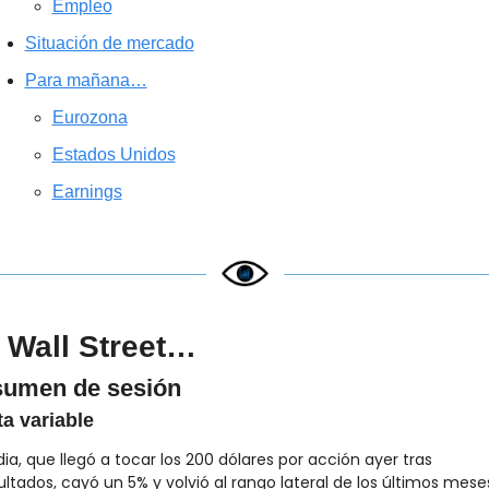
Empleo
Situación de mercado
Para mañana…
Eurozona
Estados Unidos
Earnings
 Wall Street…
umen de sesión
a variable
dia, que llegó a tocar los 200 dólares por acción ayer tras 
ultados, cayó un 5% y volvió al rango lateral de los últimos meses