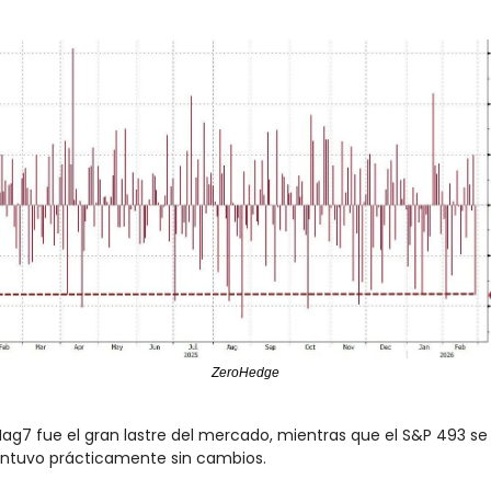
ZeroHedge
Mag7 fue el gran lastre del mercado, mientras que el S&P 493 se 
tuvo prácticamente sin cambios. 