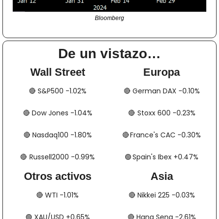
Bloomberg
De un vistazo…
Wall Street
Europa
🔴
​​​​ S&P500 -1.02%
🔴
​​​​​​ German DAX -0.10%
🔴
​​​​ Dow Jones -1.04%
🔴
​​​​​​​​  Stoxx 600 -0.23%
🔴
​​​​ Nasdaq100 -1.80%
🔴
​​​​  France's CAC -0.30%
🔴
​​​  Russell2000 -0.99%
🟢
​​​​​​​​  Spain's Ibex +0.47%
Otros activos
Asia
🔴
​​​​ WTI -1.01%
🔴
​​​​ Nikkei 225 -0.03%
🟢
​​​​ XAU/USD +0.65%
🔴
​​​​ Hang Seng -2.61%