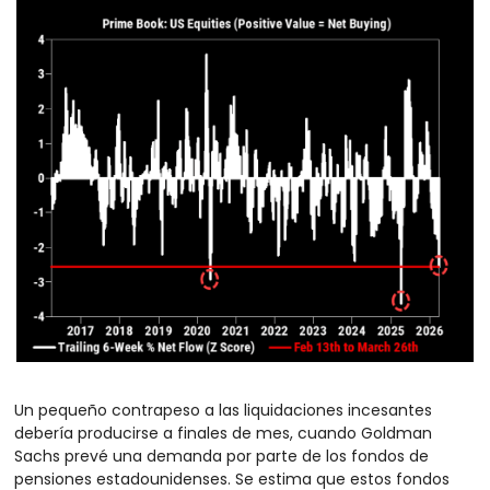
Un pequeño contrapeso a las liquidaciones incesantes 
debería producirse a finales de mes, cuando Goldman 
Sachs prevé una demanda por parte de los fondos de 
pensiones estadounidenses. Se estima que estos fondos 