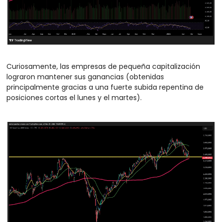
Curiosamente, las empresas de pequeña capitalización 
lograron mantener sus ganancias (obtenidas 
principalmente gracias a una fuerte subida repentina de 
posiciones cortas el lunes y el martes).