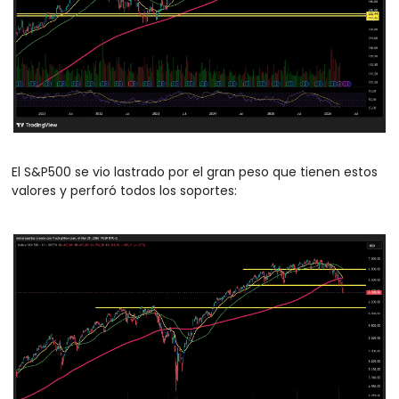
El S&P500 se vio lastrado por el gran peso que tienen estos 
valores y perforó todos los soportes: