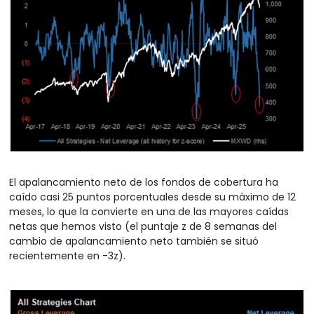
El apalancamiento neto de los fondos de cobertura ha 
caído casi 25 puntos porcentuales desde su máximo de 12 
meses, lo que la convierte en una de las mayores caídas 
netas que hemos visto (el puntaje z de 8 semanas del 
cambio de apalancamiento neto también se situó 
recientemente en -3z).