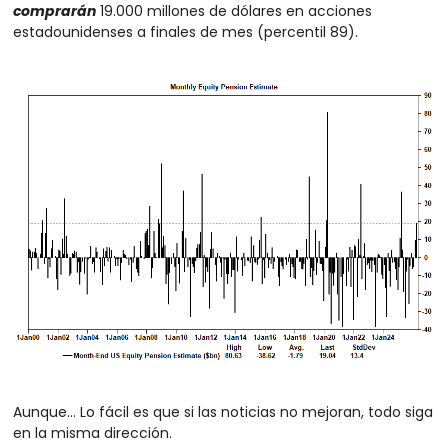
comprarán
 19.000 millones de dólares en acciones 
estadounidenses a finales de mes (percentil 89).
Aunque… Lo fácil es que si las noticias no mejoran, todo siga 
en la misma dirección.