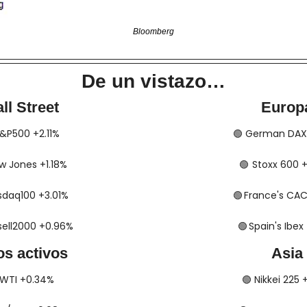
Bloomberg
De un vistazo…
ll Street
Europ
​​ S&P500 +2.11%
🟢
​​​​​​ German D
 Dow Jones +1.18%
🟢
​​​​​​​​  Stoxx 6
 Nasdaq100 +3.01%
🟢
​​​​  France's C
Russell2000 +0.96%
🟢
​​​​​​​​  Spain's I
os activos
Asia
​​​​ WTI +0.34%
🟢
​​​​ Nikkei 225