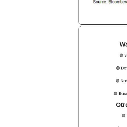
Wa
🟢
​​
🟢
​​​​
🟢
​​​​
🟢
​​​  
Otr
🟢