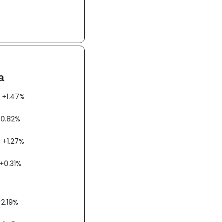
a
AX +1.47%
00 +0.82%
AC +1.27%
bex +0.31%
 +2.19%