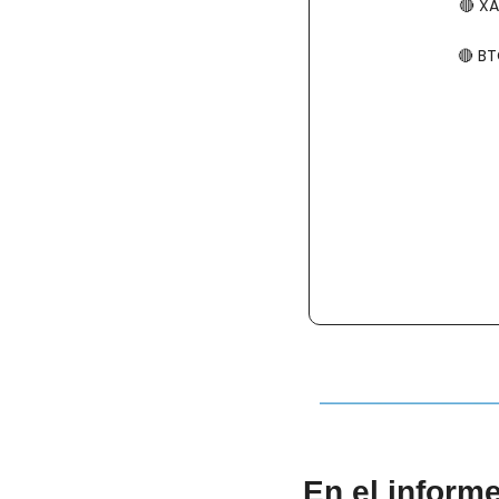
🔴
​​​
🔴
​​​
En el inform