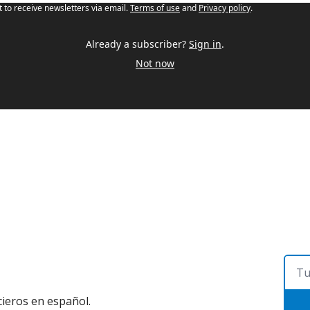
t to receive newsletters via email.
Terms of use
and
Privacy policy
.
Already a subscriber?
Sign in
.
Not now
ieros en español.