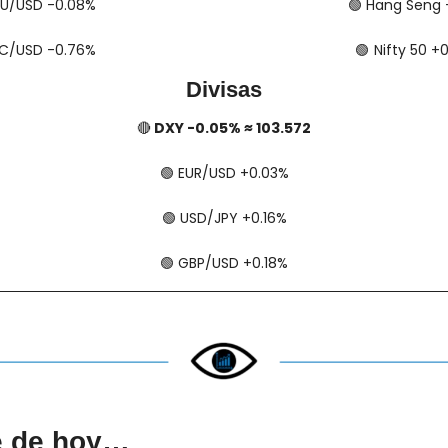
​ XAU/USD -0.08%
🟢
​​​​ Hang Seng
​ BTC/USD -0.76%
🟢
​​​  Nifty 50
Divisas
🔴
 DXY -0.05% ≈ 103.572
🟢
​​​​ EUR/USD +0.03%
🟢
​​​​​​​​​​​​ USD/JPY +0.16%
🟢
​​​​ GBP/USD +0.18%
e de hoy…