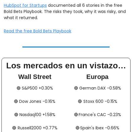
HubSpot for Startups
 documented all 6 stories in the free 
Bold Bets Playbook. The risks they took, why it was risky, and 
what it returned.
Read the free Bold Bets Playbook
Los mercados en un vistazo…
Wall Street
Europa
🟢
​​​​ S&P500 +0.30%
🔴
​​​​​​ German DAX -0.58%
🔴
​​​​ Dow Jones -0.16%
🔴
​​​​​​​​  Stoxx 600 -0.15%
🟢
​​​​ Nasdaq100 +1.58%
🔴
​​​​  France's CAC -0.23%
🟢
​​​  Russell2000 +0.77%
🔴
​​​​​​​​  Spain's Ibex -0.66%