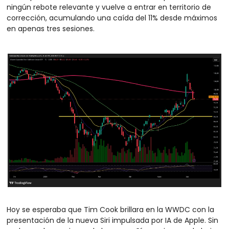
ningún rebote relevante y vuelve a entrar en territorio de 
corrección, acumulando una caída del 11% desde máximos 
en apenas tres sesiones.
Hoy se esperaba que Tim Cook brillara en la WWDC con la 
presentación de la nueva Siri impulsada por IA de Apple. Sin 