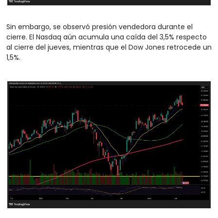
Sin embargo, se observó presión vendedora durante el 
cierre. El Nasdaq aún acumula una caída del 3,5% respecto 
al cierre del jueves, mientras que el Dow Jones retrocede un 
1,5%.