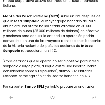
El foco corporativo estuvo centrado en el sector bancario 
italiano.
Monte dei Paschi di Siena (MPS)
 subió un 13% después de 
que 
Intesa Sanpaolo
, el mayor grupo bancario de Italia, 
anunciara una oferta no solicitada valorada en 30.600 
millones de euros (35.000 millones de dólares) en efectivo 
y acciones para adquirir la entidad. La operación podría 
convertirse en una de las mayores transacciones bancarias 
de la historia reciente del país. Las acciones de 
Intesa 
Sanpaolo
 retrocedieron un 1,4%.
"Consideramos que la operación sería positiva para Intesa 
Sanpaolo a largo plazo, aunque existe una incertidumbre 
considerable sobre su ejecución", afirmó Suvi Platerink 
Kosonen, estratega sénior del sector bancario en ING.
Por su parte, 
Banco BPM
 ya había propuesto una fusión 
con MPS con el objetivo de crear el segundo mayor banco 
doméstico de Italia. Sus acciones cerraron con ligeros 
avances.