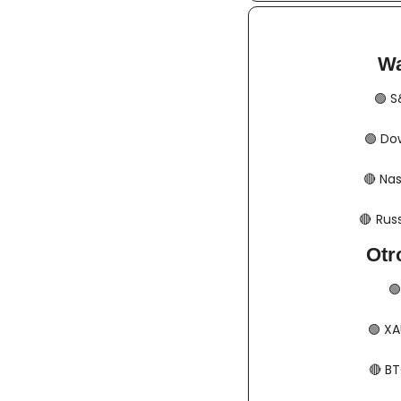
Wa
🟢
​​
🟢
​​​​
🔴
​​​​
🔴
​​​  
Otr
🟢
🟢
​​​
🔴
​​​