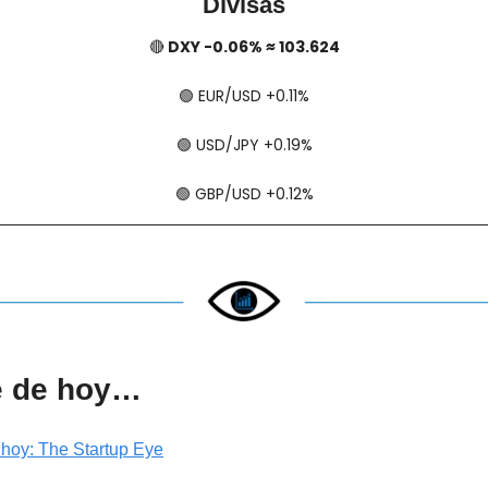
Divisas
🔴
 DXY -0.06% ≈ 103.624
🟢
​​​​ EUR/USD +0.11%
🟢
​​​​ USD/JPY +0.19%
🟢
​​​​ GBP/USD +0.12%
e de hoy…
 hoy: The Startup Eye