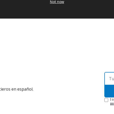
Not now
ieros en español.
I 
po