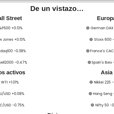
De un vistazo…
ll Street
Europ
​​ S&P500 +0.13%
🟢
​​​​​​ German D
 Dow Jones +0.13%
🟢
​​​​​​​​  Stoxx 6
 Nasdaq100 -0.38%
🟢
​​​​  France's C
Russell2000 -0.47%
🟢
​​​​​​​​  Spain's I
os activos
Asia
​​​​ WTI +1.01%
🔴
​​​​ Nikkei 225
​ XAU/USD +0.08%
🟢
​​​​ Hang Seng
​ BTC/USD -0.75%
🔴
​​​  Nifty 50 