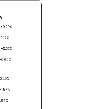
a
AX +0.29%
00 -0.17%
AC +0.22%
bex +0.69%
 -0.26%
 +1.57%
-0.64%