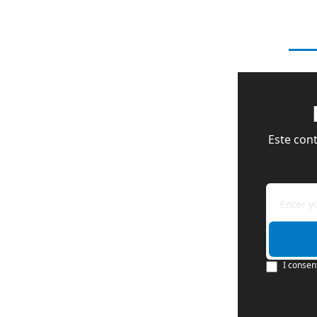
Este cont
I consen