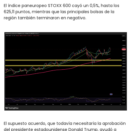
El índice paneuropeo STOXX 600 cayó un 0,5%, hasta los 
625,11 puntos, mientras que las principales bolsas de la 
región también terminaron en negativo.
El supuesto acuerdo, que todavía necesitaría la aprobación 
del presidente estadounidense Donald Trump, ayudó a 