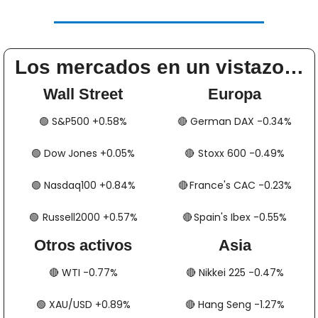
Los mercados en un vistazo…
Wall Street
Europa
🟢
​​​​ S&P500 +0.58%
🔴
​​​​​​ German DAX -0.34%
🟢
​​​​ Dow Jones +0.05%
🔴
​​​​​​​​  Stoxx 600 -0.49%
🟢
​​​​ Nasdaq100 +0.84%
🔴
​​​​  France's CAC -0.23%
🟢
​​​  Russell2000 +0.57%
🔴
​​​​​​​​  Spain's Ibex -0.55%
Otros activos
Asia
🔴
​​​​ WTI -0.77%
🔴
​​​​ Nikkei 225 -0.47%
🟢
​​​​ XAU/USD +0.89%
🔴
​​​​ Hang Seng -1.27%