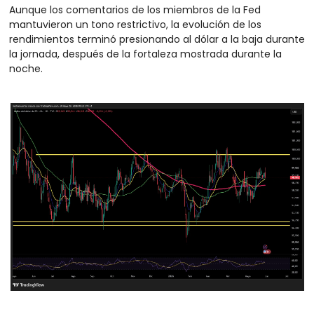
Aunque los comentarios de los miembros de la Fed 
mantuvieron un tono restrictivo, la evolución de los 
rendimientos terminó presionando al dólar a la baja durante 
la jornada, después de la fortaleza mostrada durante la 
noche.