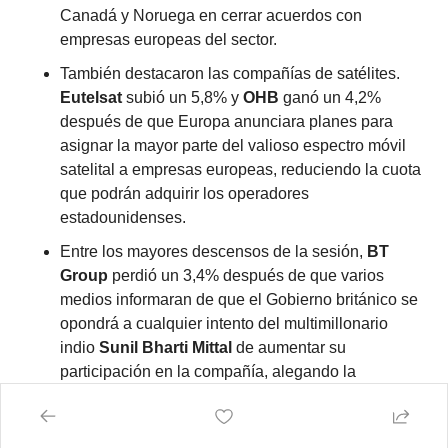
Canadá y Noruega en cerrar acuerdos con 
empresas europeas del sector.
También destacaron las compañías de satélites. 
Eutelsat
 subió un 5,8% y 
OHB
 ganó un 4,2% 
después de que Europa anunciara planes para 
asignar la mayor parte del valioso espectro móvil 
satelital a empresas europeas, reduciendo la cuota 
que podrán adquirir los operadores 
estadounidenses.
Entre los mayores descensos de la sesión, 
BT 
Group
 perdió un 3,4% después de que varios 
medios informaran de que el Gobierno británico se 
opondrá a cualquier intento del multimillonario 
indio 
Sunil Bharti Mittal
 de aumentar su 
participación en la compañía, alegando la 
necesidad de mantener el control soberano sobre 
una infraestructura nacional considerada crítica.