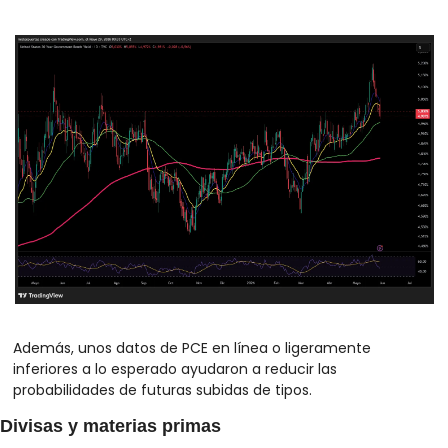
Además, unos datos de PCE en línea o ligeramente 
inferiores a lo esperado ayudaron a reducir las 
probabilidades de futuras subidas de tipos.
Divisas y materias primas