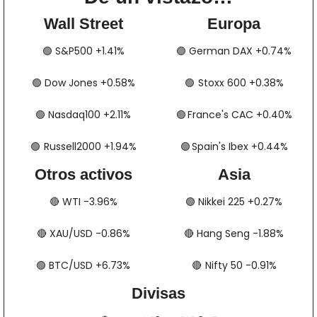
Wall Street
Europa
🟢
​​​​ S&P500 +1.41%
🟢
​​​​​​ German DAX +0.74%
🟢
​​​​ Dow Jones +0.58%
🟢
​​​​​​​​  Stoxx 600 +0.38%
🟢
​​​​ Nasdaq100 +2.11%
🟢
​​​​  France's CAC +0.40%
🟢
​​​  Russell2000 +1.94%
🟢
​​​​​​​​  Spain's Ibex +0.44%
Otros activos
Asia
🔴
​​​​ WTI -3.96%
🟢
​​​​ Nikkei 225 +0.27%
🔴
​​​​ XAU/USD -0.86%
🔴
​​​​ Hang Seng -1.88%
🟢
​​​​ BTC/USD +6.73%
🔴
​​​  Nifty 50 -0.91%
Divisas