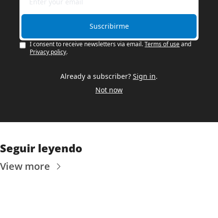
Suscribirme
I consent to receive newsletters via email.
Terms of use
and
Privacy policy
.
Already a subscriber?
Sign in
.
Not now
Seguir leyendo
View more