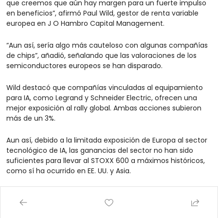
que creemos que aún hay margen para un fuerte impulso 
en beneficios”, afirmó Paul Wild, gestor de renta variable 
europea en J O Hambro Capital Management.
“Aun así, sería algo más cauteloso con algunas compañías 
de chips”, añadió, señalando que las valoraciones de los 
semiconductores europeos se han disparado.
Wild destacó que compañías vinculadas al equipamiento 
para IA, como Legrand y Schneider Electric, ofrecen una 
mejor exposición al rally global. Ambas acciones subieron 
más de un 3%.
Aun así, debido a la limitada exposición de Europa al sector 
tecnológico de IA, las ganancias del sector no han sido 
suficientes para llevar al STOXX 600 a máximos históricos, 
como sí ha ocurrido en EE. UU. y Asia.
Mientras tanto, los inversores también siguieron atentos a 
cualquier avance en las negociaciones entre EE. UU. e Irán, 
después de que el presidente Trump afirmara que la guerra 