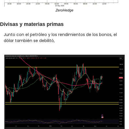
ZeroHedge
Divisas y materias primas
Junto con el petróleo y los rendimientos de los bonos, el 
dólar también se debilitó,