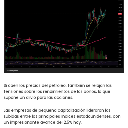
Si caen los precios del petróleo, también se relajan las 
tensiones sobre los rendimientos de los bonos, lo que 
supone un alivio para las acciones.
Las empresas de pequeña capitalización lideraron las 
subidas entre los principales índices estadounidenses, con 
un impresionante avance del 2,5% hoy, 