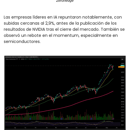
Zerohedge
Las empresas líderes en IA repuntaron notablemente, con 
subidas cercanas al 2,9%, antes de la publicación de los 
resultados de NVIDIA tras el cierre del mercado. También se 
observó un rebote en el momentum, especialmente en 
semiconductores.