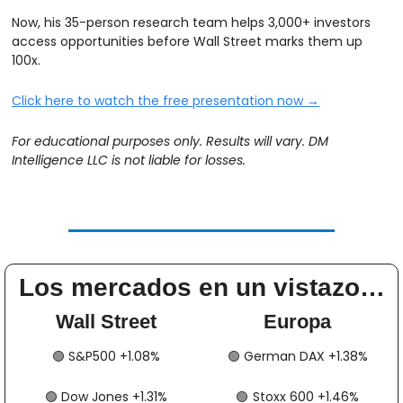
Now, his 35-person research team helps 3,000+ investors 
access opportunities before Wall Street marks them up 
100x.
Click here to watch the free presentation now →
For educational purposes only. Results will vary. DM 
Intelligence LLC is not liable for losses.  
Los mercados en un vistazo…
Wall Street
Europa
🟢
​​​​ S&P500 +1.08%
🟢
​​​​​​ German DAX +1.38%
🟢
​​​​ Dow Jones +1.31%
🟢
​​​​​​​​  Stoxx 600 +1.46%