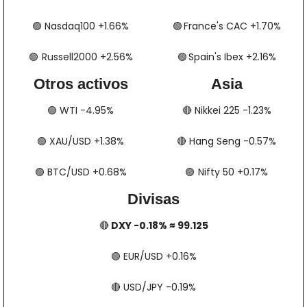
🟢
​​​​ Nasdaq100 +1.66%
🟢
​​​​  France's CAC +1.70%
🟢
​​​  Russell2000 +2.56%
🟢
​​​​​​​​  Spain's Ibex +2.16%
Otros activos
Asia
🟢
​​​​ WTI -4.95%
🔴
​​​​ Nikkei 225 -1.23%
🟢
​​​​ XAU/USD +1.38%
🔴
​​​​ Hang Seng -0.57%
🟢
​​​​ BTC/USD +0.68%
🟢
​​​  Nifty 50 +0.17%
Divisas
🔴
 DXY -0.18% ≈ 99.125
🟢
​​​​ EUR/USD +0.16%
🔴
​​​​ USD/JPY -0.19%