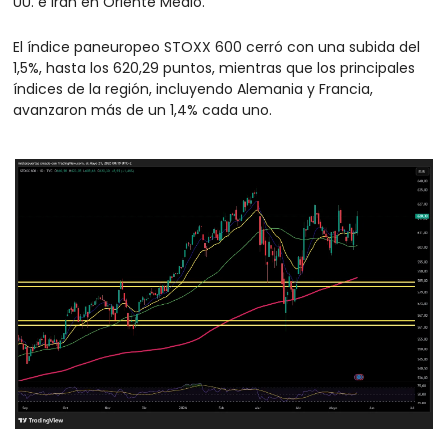
UU. e Irán en Oriente Medio.
El índice paneuropeo STOXX 600 cerró con una subida del 
1,5%, hasta los 620,29 puntos, mientras que los principales 
índices de la región, incluyendo Alemania y Francia, 
avanzaron más de un 1,4% cada uno.