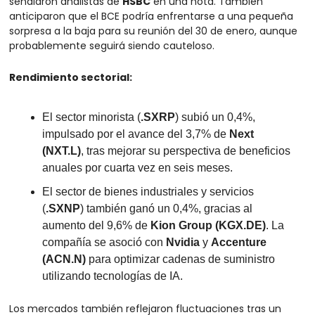
señalaron analistas de 
HSBC
 en una nota. También 
anticiparon que el BCE podría enfrentarse a una pequeña 
sorpresa a la baja para su reunión del 30 de enero, aunque 
probablemente seguirá siendo cauteloso.
Rendimiento sectorial:
El sector minorista (
.SXRP
) subió un 0,4%, 
impulsado por el avance del 3,7% de 
Next 
(NXT.L)
, tras mejorar su perspectiva de beneficios 
anuales por cuarta vez en seis meses. 
El sector de bienes industriales y servicios 
(
.SXNP
) también ganó un 0,4%, gracias al 
aumento del 9,6% de 
Kion Group (KGX.DE)
. La 
compañía se asoció con 
Nvidia
 y 
Accenture 
(ACN.N)
 para optimizar cadenas de suministro 
utilizando tecnologías de IA.
Los mercados también reflejaron fluctuaciones tras un 