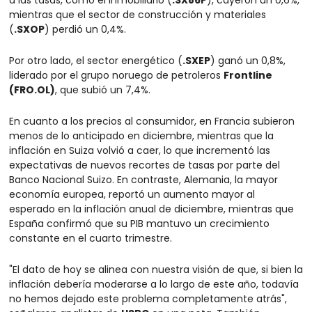
a las tasas, como el inmobiliario (
.SX86P
), cayeron un 0,6%, 
mientras que el sector de construcción y materiales 
(
.SXOP
) perdió un 0,4%.
Por otro lado, el sector energético (
.SXEP
) ganó un 0,8%, 
liderado por el grupo noruego de petroleros 
Frontline 
(FRO.OL)
, que subió un 7,4%.
En cuanto a los precios al consumidor, en Francia subieron 
menos de lo anticipado en diciembre, mientras que la 
inflación en Suiza volvió a caer, lo que incrementó las 
expectativas de nuevos recortes de tasas por parte del 
Banco Nacional Suizo. En contraste, Alemania, la mayor 
economía europea, reportó un aumento mayor al 
esperado en la inflación anual de diciembre, mientras que 
España confirmó que su PIB mantuvo un crecimiento 
constante en el cuarto trimestre.
"El dato de hoy se alinea con nuestra visión de que, si bien la 
inflación debería moderarse a lo largo de este año, todavía 
no hemos dejado este problema completamente atrás", 