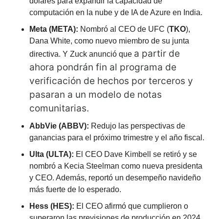
dólares para expandir la capacidad de 
computación en la nube y de IA de Azure en India.
Meta (META):
 Nombró al CEO de UFC (
TKO
), 
Dana White, como nuevo miembro de su junta 
a partir de 
directiva. Y Zuck anunció que 
ahora pondrán fin al programa de 
verificación de hechos por terceros y 
pasaran a un modelo de notas 
comunitarias.
AbbVie (ABBV):
 Redujo las perspectivas de 
ganancias para el próximo trimestre y el año fiscal.
Ulta (ULTA):
 El CEO Dave Kimbell se retiró y se 
nombró a Kecia Steelman como nueva presidenta 
y CEO. Además, reportó un desempeño navideño 
más fuerte de lo esperado.
Hess (HES):
 El CEO afirmó que cumplieron o 
superaron las previsiones de producción en 2024, 