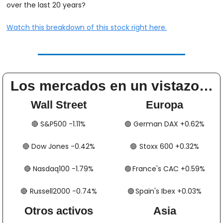
over the last 20 years? 
Watch this breakdown of this stock right here.
Los mercados en un vistazo…
Wall Street
Europa
🔴
​​​​ S&P500 -1.11%
🟢
​​​​​​ German DAX +0.62%
🔴
​​​​ Dow Jones -0.42%
🟢
​​​​​​​​  Stoxx 600 +0.32%
🔴
​​​​ Nasdaq100 -1.79%
🟢
​​​​  France's CAC +0.59%
🔴
​​​  Russell2000 -0.74%
🟢
​​​​​​​​  Spain's Ibex +0.03%
Otros activos
Asia