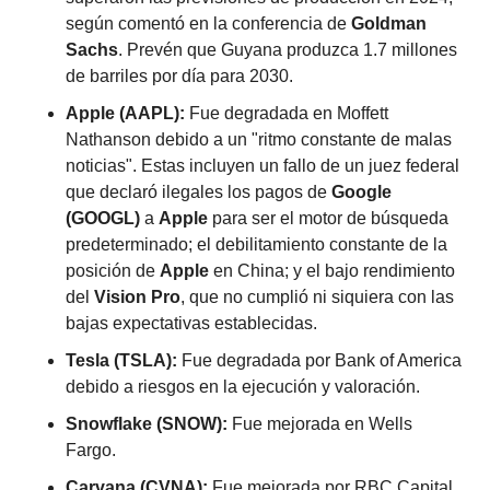
según comentó en la conferencia de 
Goldman 
Sachs
. Prevén que Guyana produzca 1.7 millones 
de barriles por día para 2030.
Apple (AAPL):
 Fue degradada en Moffett 
Nathanson debido a un "ritmo constante de malas 
noticias". Estas incluyen un fallo de un juez federal 
que declaró ilegales los pagos de 
Google 
(GOOGL)
 a 
Apple
 para ser el motor de búsqueda 
predeterminado; el debilitamiento constante de la 
posición de 
Apple
 en China; y el bajo rendimiento 
del 
Vision Pro
, que no cumplió ni siquiera con las 
bajas expectativas establecidas.
Tesla (TSLA):
 Fue degradada por Bank of America 
debido a riesgos en la ejecución y valoración.
Snowflake (SNOW):
 Fue mejorada en Wells 
Fargo.
Carvana (CVNA):
 Fue mejorada por RBC Capital 