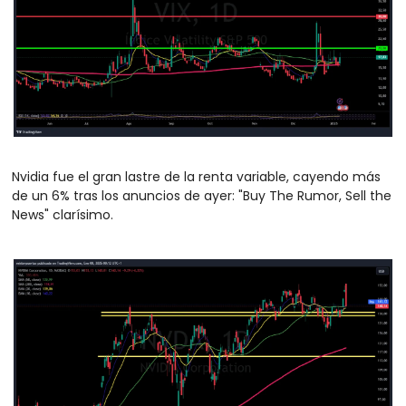
Nvidia fue el gran lastre de la renta variable, cayendo más 
de un 6% tras los anuncios de ayer: "Buy The Rumor, Sell the 
News" clarísimo. 