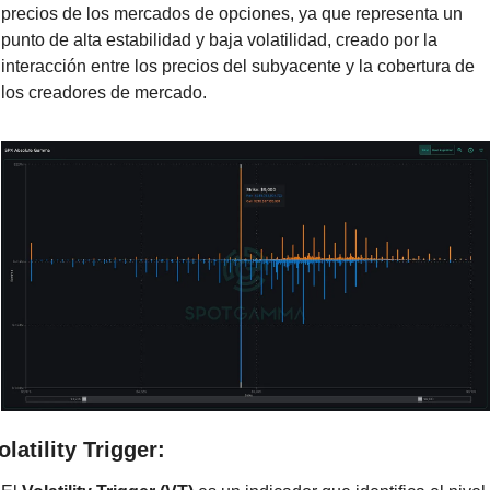
precios de los mercados de opciones, ya que representa un 
punto de alta estabilidad y baja volatilidad, creado por la 
interacción entre los precios del subyacente y la cobertura de 
los creadores de mercado.
olatility Trigger: