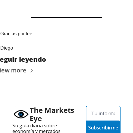
Gracias por leer
Diego
eguir leyendo
iew more
The Markets 
Eye
Su guía diaria sobre 
Subscribirme
economía y mercados 