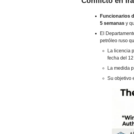
Conflicto en Ir
Funcionarios d
5 semanas
 y q
El Departamento
petróleo ruso q
La licencia 
fecha del 12
La medida pr
Su objetivo e