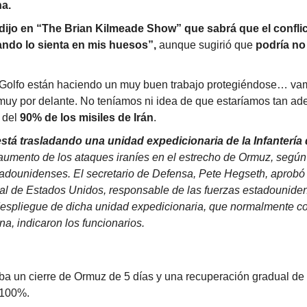
a.
ijo en “The Brian Kilmeade Show” que sabrá que el conflict
ndo lo sienta en mis huesos”,
 aunque sugirió que 
podría n
 Golfo están haciendo un muy buen trabajo protegiéndose… vam
 muy por delante. No teníamos ni idea de que estaríamos tan ad
 del 
90% de los misiles de Irán
.
tá trasladando una unidad expedicionaria de la Infantería d
l aumento de los ataques iraníes en el estrecho de Ormuz, según
adounidenses. El secretario de Defensa, Pete Hegseth, aprobó la
 de Estados Unidos, responsable de las fuerzas estadouniden
despliegue de dicha unidad expedicionaria, que normalmente co
na, indicaron los funcionarios.
 un cierre de Ormuz de 5 días y una recuperación gradual de o
 100%.