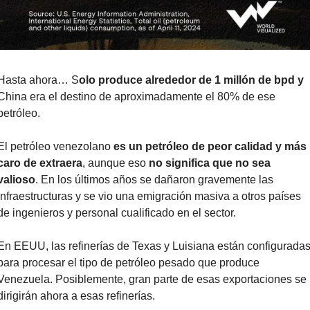
Hasta ahora… S
olo produce alrededor de 1 millón de bpd y 
China era el destino de aproximadamente el 80% de ese 
petróleo.
El petróleo venezolano 
es un petróleo de peor calidad y más 
caro de extraera
, aunque eso 
no significa que no sea 
valioso
. En los últimos años se dañaron gravemente las 
infraestructuras y se vio una emigración masiva a otros países 
de ingenieros y personal cualificado en el sector.
En EEUU, las refinerías de Texas y Luisiana están configuradas
para procesar el tipo de petróleo pesado que produce 
Venezuela. Posiblemente, gran parte de esas exportaciones se 
dirigirán ahora a esas refinerías.