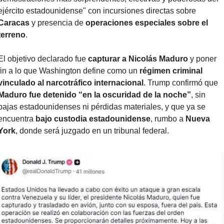
ejército estadounidense" con incursiones directas sobre 
Caracas
 y presencia de 
operaciones especiales sobre el 
terreno
.
El objetivo declarado fue 
capturar a Nicolás Maduro
 y poner 
fin a lo que Washington define como un 
régimen criminal 
vinculado al narcotráfico internacional
. Trump confirmó que 
Maduro fue detenido “en la oscuridad de la noche”
, sin 
bajas estadounidenses ni pérdidas materiales, y que ya se 
encuentra 
bajo custodia estadounidense
, rumbo a 
Nueva 
York
, donde será juzgado en un tribunal federal.