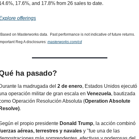
14.6%, 17.6%, and 17.8% from 26 sales to date.
Explore offerings
*Based on Masterworks data.  Past performance is not indicative of future returns. 
Important Reg A disclosures: 
masterworks.com/cd
Qué ha pasado?
Durante la madrugada del 
2 de enero
, Estados Unidos ejecutó 
una operación militar de gran escala en 
Venezuela
, bautizada 
como Operación Resolución Absoluta (
Operation Absolute 
Resolve)
.
Según el propio presidente 
Donald Trump
, la acción combinó 
fuerzas aéreas, terrestres y navales
 y "fue una de las 
demostraciones más sorprendentes, efectivas y poderosas del 