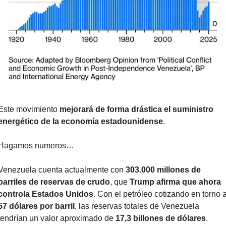
Este movimiento 
mejorará de forma drástica el suministro 
energético de la economía estadounidense
.
Hagamos numeros…
Venezuela cuenta actualmente con 
303.000 millones de 
barriles de reservas de crudo
, que 
Trump afirma que ahora 
controla Estados Unidos
57 dólares por barril
, las reservas totales de Venezuela 
tendrían un valor aproximado de 
17,3 billones de dólares
.