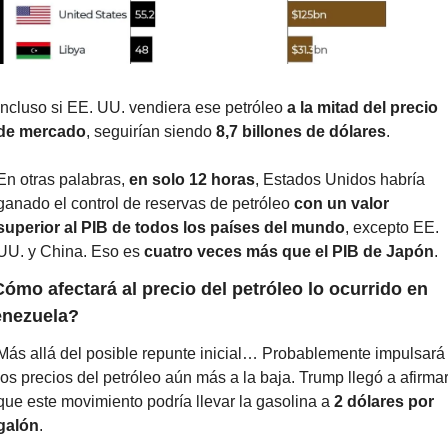
Incluso si EE. UU. vendiera ese petróleo 
a la mitad del precio 
de mercado
, seguirían siendo 
8,7 billones de dólares
.
En otras palabras, 
en solo 12 horas
, Estados Unidos habría 
ganado el control de reservas de petróleo 
con un valor 
superior al PIB de todos los países del mundo
, excepto EE. 
UU. y China. Eso es 
cuatro veces más que el PIB de Japón
.
ómo afectará al precio del petróleo lo ocurrido en 
enezuela?
Más allá del posible repunte inicial… Probablemente impulsará 
los precios del petróleo aún más a la baja. Trump llegó a afirmar
que este movimiento podría llevar la gasolina a 
2 dólares por 
galón
.