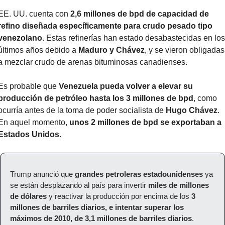
EE. UU. cuenta con 
2,6 millones de bpd de capacidad de 
refino diseñada específicamente para crudo pesado tipo 
venezolano
. Estas refinerías han estado desabastecidas en los 
últimos años debido a 
Maduro y Chávez
, y se vieron obligadas 
a mezclar crudo de arenas bituminosas canadienses.
Es probable que 
Venezuela pueda volver a elevar su 
producción de petróleo hasta los 3 millones de bpd
, como 
ocurría antes de la toma de poder socialista de 
Hugo Chávez
. 
En aquel momento, 
unos 2 millones de bpd se exportaban a 
Estados Unidos
.
Trump anunció que 
grandes petroleras estadounidenses
 ya 
se están desplazando al país para invertir 
miles de millones 
de dólares 
y reactivar la producción por encima de los 
3 
millones de barriles diarios, e intentar superar los 
máximos de 2010, de 3,1 millones de barriles diarios
.