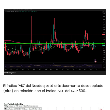
El índice ‘VIX’ del Nasdaq está drásticamente desacoplado 
(alto) en relación con el índice ‘VIX’ del S&P 500...