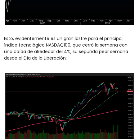
Esto, evidentemente es un gran lastre para el principal 
índice tecnológico NASDAQ100, que cerró la semana con 
una caída de alrededor del 4%, su segunda peor semana 
desde el Día de la Liberación: