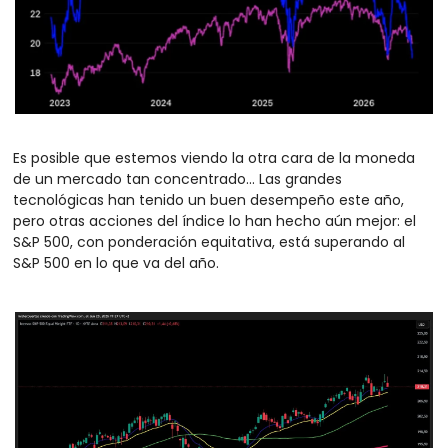
Es posible que estemos viendo la otra cara de la moneda 
de un mercado tan concentrado... Las grandes 
tecnológicas han tenido un buen desempeño este año, 
pero otras acciones del índice lo han hecho aún mejor: el 
S&P 500, con ponderación equitativa, está superando al 
S&P 500 en lo que va del año.