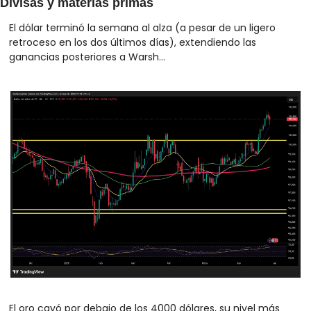
Divisas y materias primas
El dólar terminó la semana al alza (a pesar de un ligero 
retroceso en los dos últimos días), extendiendo las 
ganancias posteriores a Warsh...
El oro cayó por debajo de los 4000 dólares, su nivel más 