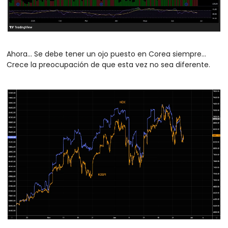
Ahora… Se debe tener un ojo puesto en Corea siempre… 
Crece la preocupación de que esta vez no sea diferente.