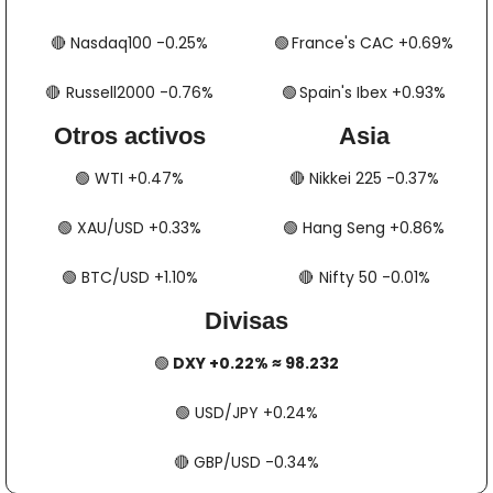
🔴
​​​​ Nasdaq100 -0.25%
🟢
​​​​  France's CAC +0.69%
🔴
​​​  Russell2000 -0.76%
🟢
​​​​​​​​  Spain's Ibex +0.93%
Otros activos
Asia
🟢
​​​​ WTI +0.47%
🔴
​​​​ Nikkei 225 -0.37%
🟢
​​​​ XAU/USD +0.33%
🟢
​​​​ Hang Seng +0.86%
🟢
​​​​ BTC/USD +1.10%
🔴
​​​  Nifty 50 -0.01%
Divisas
🟢
 DXY +0.22% ≈ 98.232
🟢
​​​​ USD/JPY +0.24%
🔴
​​​​ GBP/USD -0.34%