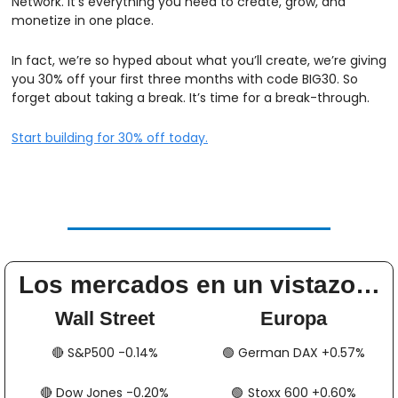
Network. It’s everything you need to create, grow, and 
monetize in one place.
In fact, we’re so hyped about what you’ll create, we’re giving 
you 30% off your first three months with code BIG30. So 
forget about taking a break. It’s time for a break-through.
Start building for 30% off today.
Los mercados en un vistazo…
Wall Street
Europa
🔴
​​​​ S&P500 -0.14%
🟢
​​​​​​ German DAX +0.57%
🔴
​​​​ Dow Jones -0.20%
🟢
​​​​​​​​  Stoxx 600 +0.60%