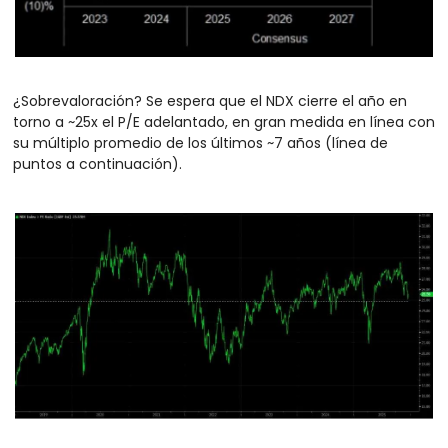
¿Sobrevaloración? Se espera que el NDX cierre el año en 
torno a ~25x el P/E adelantado, en gran medida en línea con 
su múltiplo promedio de los últimos ~7 años (línea de 
puntos a continuación).