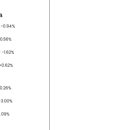
a
AX -0.94%
00 -0.56%
AC -1.62%
bex +0.62%
 -0.26%
 -3.00%
-0.09%