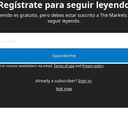
Regístrate para seguir leyend
enido es gratuito, pero debes estar suscrito a The Markets 
seguir leyendo.
Suscribirme
t to receive newsletters via email.
Terms of use
and
Privacy policy
.
Already a subscriber?
Sign in
.
Not now