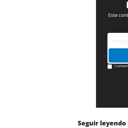
Este cont
I consen
Seguir leyendo