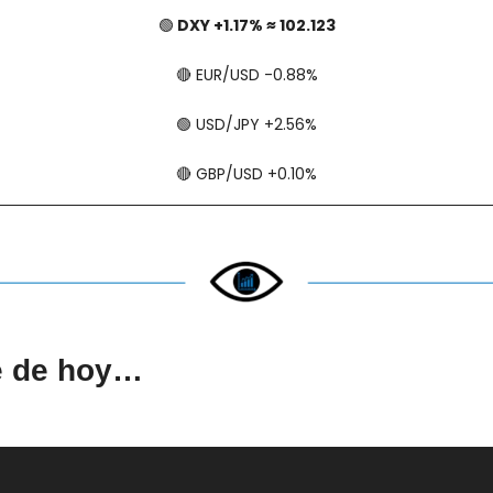
🟢
 DXY +1.17% ≈ 102.123
🔴
​​​​ EUR/USD -0.88%
🟢
​​​​ USD/JPY +2.56%
🔴
​​​​ GBP/USD +0.10%
e de hoy…