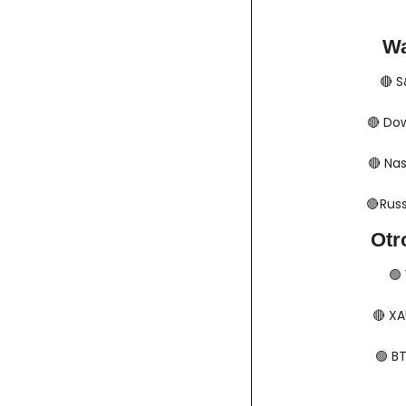
Wa
🔴
​​
🔴
​​​​
🔴
​​​​
🔴
​​​ 
Otr
🟢
🔴
​​​
🟢
​​​