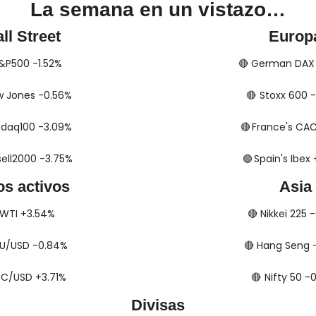
La semana en un vistazo…
ll Street
Europ
​​ S&P500 -1.52%
🔴
​​​​​​ German D
 Dow Jones -0.56%
🔴
​​​​​​​​  Stoxx 6
 Nasdaq100 -3.09%
🔴
​​​​  France's C
Russell2000 -3.75%
🟢
​​​​​​​​  Spain's I
os activos
Asia
​​​​ WTI +3.54%
🔴
​​​​ Nikkei 225
​ XAU/USD -0.84%
🔴
​​​​ Hang Seng
​ BTC/USD +3.71%
🔴
​​​  Nifty 50 
Divisas