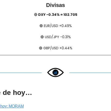
Divisas
🔴
 DXY -0.34% ≈ 102.705
🟢
​​​​ EUR/USD +0.49%
🔴
​​​​ USD/JPY -0.31%
🟢
​​​​ GBP/USD +0.44%
e de hoy…
e hoy: MORAM