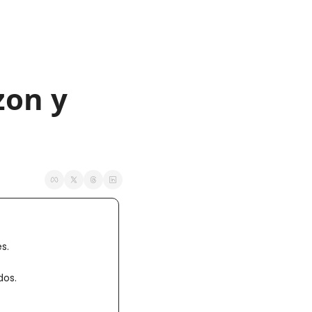
on y 
s.
dos.