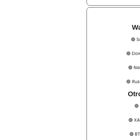
Wa
🟢
​​
🟢
​​​​
🟢
​​​​
🟢
​​​  
Otr
🔴
🟢
​​​
🟢
​​​