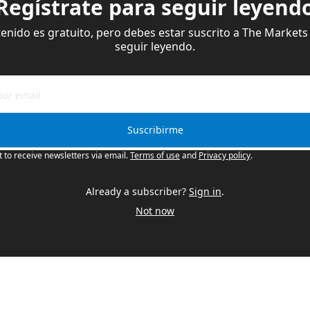
Regístrate para seguir leyend
enido es gratuito, pero debes estar suscrito a The Markets 
seguir leyendo.
Suscribirme
t to receive newsletters via email.
Terms of use
and
Privacy policy
.
Already a subscriber?
Sign in
.
Not now