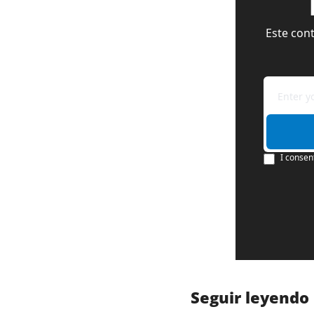
Este cont
I consen
Seguir leyendo