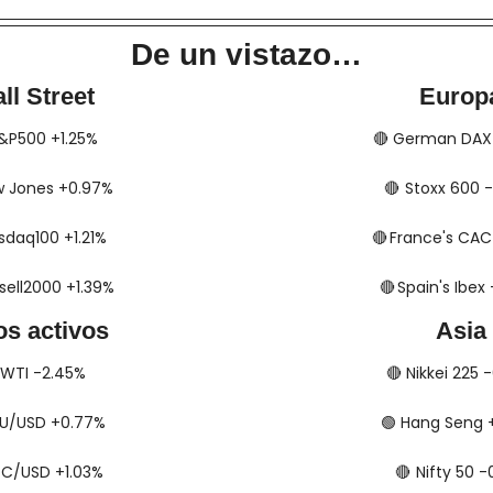
De un vistazo…
ll Street
Europ
​​ S&P500 +1.25%
🔴
​​​​​​ German D
 Dow Jones +0.97%
🔴
​​​​​​​​  Stoxx 6
 Nasdaq100 +1.21%
🔴
​​​​  France's C
Russell2000 +1.39%
🔴
​​​​​​​​  Spain's I
os activos
Asia
​​​​ WTI -2.45%
🔴
​​​​ Nikkei 225
​ XAU/USD +0.77%
🟢
​​​​ Hang Seng
​ BTC/USD +1.03%
🔴
​​​  Nifty 50 