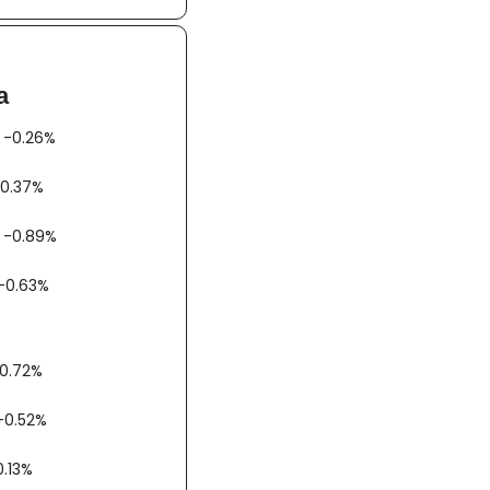
a
AX -0.26%
00 -0.37%
AC -0.89%
bex -0.63%
 -0.72%
 +0.52%
-0.13%