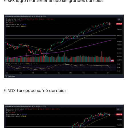
El SPX logró mantener el tipo sin grandes cambios:
El NDX tampoco sufrió cambios: