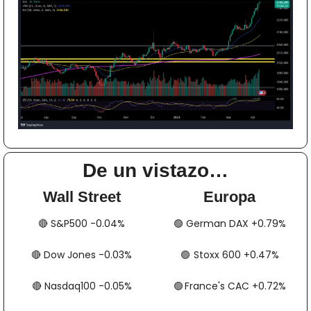
De un vistazo…
Wall Street
Europa
🔴
​​​​ S&P500 -0.04%
🟢
​​​​​​ German DAX +0.79%
🔴
​​​​ Dow Jones -0.03%
🟢
​​​​​​​​  Stoxx 600 +0.47%
🔴
​​​​ Nasdaq100 -0.05%
🟢
​​​​  France's CAC +0.72%