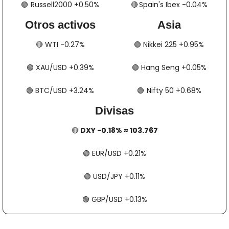
🟢
​​​  Russell2000 +0.50%
🔴
​​​​​​​​  Spain's Ibex -0.04%
Otros activos
Asia
🔴
​​​​ WTI -0.27%
🟢
​​​​ Nikkei 225 +0.95%
🟢
​​​​ XAU/USD +0.39%
🟢
​​​​ Hang Seng +0.05%
🟢
​​​​ BTC/USD +3.24%
🟢
​​​  Nifty 50 +0.68%
Divisas
🔴
 DXY -0.18% ≈ 103.767
🟢
​​​​ EUR/USD +0.21%
🟢
​​​​ USD/JPY +0.11%
🟢
​​​​ GBP/USD +0.13%