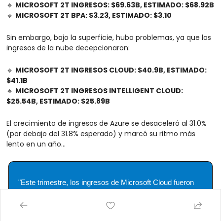
🔹
MICROSOFT 2T INGRESOS: $69.63B, ESTIMADO: $68.92B
🔹
MICROSOFT 2T BPA: $3.23, ESTIMADO: $3.10
Sin embargo, bajo la superficie, hubo problemas, ya que los 
ingresos de la nube decepcionaron:
🔹
MICROSOFT 2T INGRESOS CLOUD: $40.9B, ESTIMADO: 
$41.1B
🔹
MICROSOFT 2T INGRESOS INTELLIGENT CLOUD: 
$25.54B, ESTIMADO: $25.89B
El crecimiento de ingresos de Azure se desaceleró al 31.0% 
(por debajo del 31.8% esperado) y marcó su ritmo más 
lento en un año...
"Este trimestre, los ingresos de Microsoft Cloud fueron 
de $40.9 mil millones, un 21% más interanual", dijo Amy 
Hood, vicepresidenta ejecutiva y directora financiera de 
Microsoft.