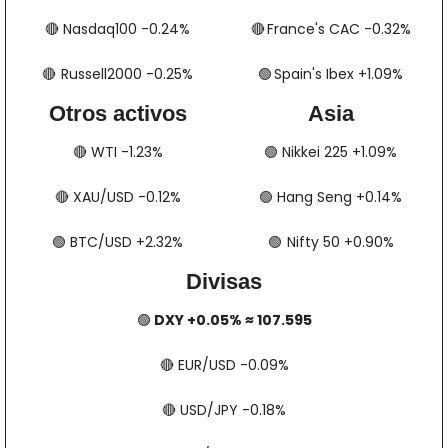
🔴
​​​​ Nasdaq100 -0.24%
🔴
​​​​  France's CAC -0.32%
🔴
​​​  Russell2000 -0.25%
🟢
​​​​​​​​  Spain's Ibex +1.09%
Otros activos
Asia
🔴
​​​​ WTI -1.23%
🟢
​​​​ Nikkei 225 +1.09%
🔴
​​​​ XAU/USD -0.12%
🟢
​​​​ Hang Seng +0.14%
🟢
​​​​ BTC/USD +2.32%
🟢
​​​  Nifty 50 +0.90%
Divisas
🟢
 DXY +0.05% ≈ 107.595
🔴
​​​​ EUR/USD -0.09%
🔴
​​​​ USD/JPY -0.18%