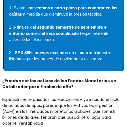
1. Existe una 
ventana a corto plazo para comprar en las 
caídas
 a medida que disminuye la presión técnica. 
2. A finales 
del segundo semestre de septiembre el 
entorno comercial será complicado
 (especialmente 
antes de las elecciones). 
3.  
SPX $6K: nuevos máximos en el cuarto trimestre
 , 
liderados por los meses de noviembre y diciembre. 
¿
Pueden ser los activos de los Fondos Monetarios un 
Catalizador para finales de año?
Especialmente pasados las elecciones y ya iniciado el ciclo 
de bajadas de tipos, parece que los Activos bajo gestión 
(AUM) en los mercados monetarios globales, que son 8.8 
billones de dólares, tendrán que buscar otro lugar para 
obtener rentabilidad…