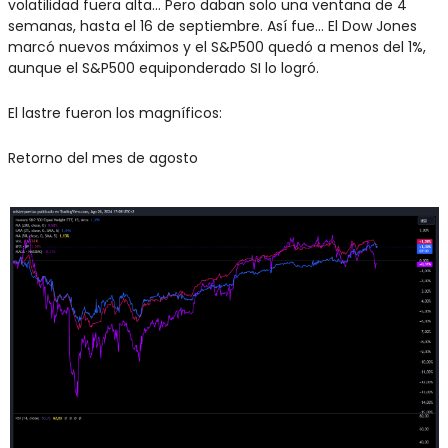
volatilidad fuera alta… Pero daban solo una ventana de 4 
semanas, hasta el 16 de septiembre. Así fue… El Dow Jones 
marcó nuevos máximos y el S&P500 quedó a menos del 1%, 
aunque el S&P500 equiponderado SI lo logró.
El lastre fueron los magníficos:
Retorno del mes de agosto