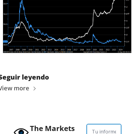
Seguir leyendo
View more
The Markets 