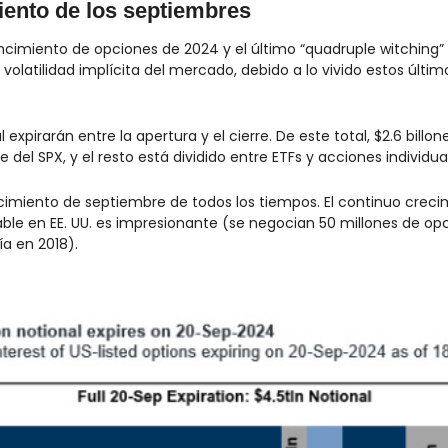
ento de los septiembres
ncimiento de opciones de 2024 y el último “quadruple witching” a
 volatilidad implícita del mercado, debido a lo vivido estos último
l expirarán entre la apertura y el cierre. De este total, $2.6 billo
del SPX, y el resto está dividido entre ETFs y acciones individuale
cimiento de septiembre de todos los tiempos. El continuo creci
ble en EE. UU. es impresionante (se negocian 50 millones de opc
ía en 2018).