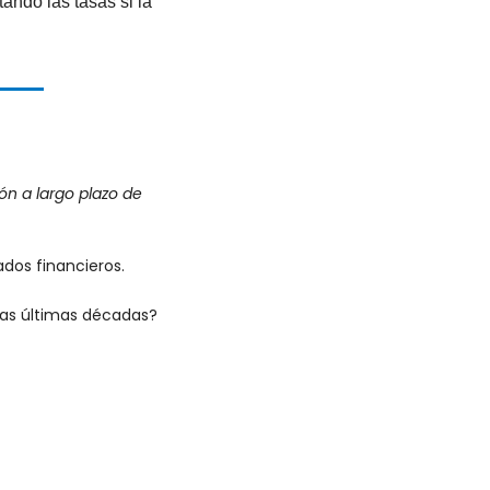
do las tasas si la 
ón a largo plazo de 
dos financieros.
las últimas décadas?