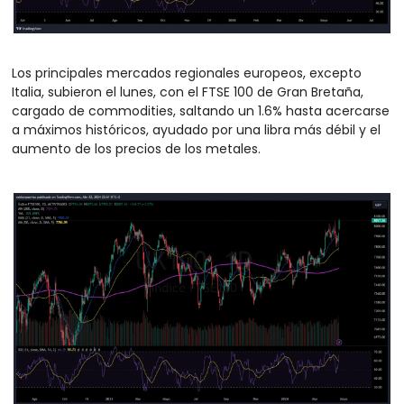
Los principales mercados regionales europeos, excepto 
Italia, subieron el lunes, con el FTSE 100 de Gran Bretaña, 
cargado de commodities, saltando un 1.6% hasta acercarse 
a máximos históricos, ayudado por una libra más débil y el 
aumento de los precios de los metales.