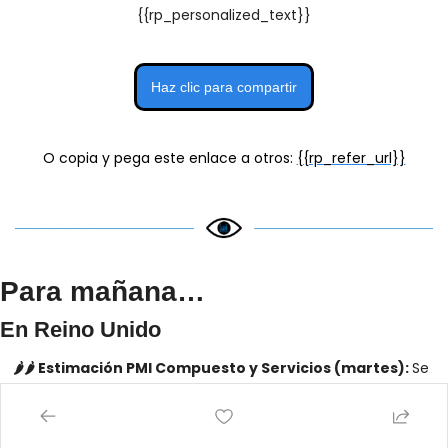
{{rp_personalized_text}}
Haz clic para compartir
O copia y pega este enlace a otros: 
{{rp_refer_url}}
Para mañana…
En Reino Unido
🌶️🌶️ Estimación PMI Compuesto y Servicios (martes): 
Se 
espera que salga un dato de 50.2 y 53 respectivamente, 
datos ligeramente superiores a los registrados el mes 
anterior.