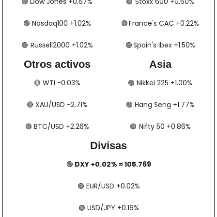
🟢
​​​​ Dow Jones +0.67%
🟢
​​​​​​​​  Stoxx 600 +0.60%
🟢
​​​​ Nasdaq100 +1.02%
🟢
​​​​  France's CAC +0.22%
🟢
​​​  Russell2000 +1.02%
🟢
​​​​​​​​  Spain's Ibex +1.50%
Otros activos
Asia
🔴
​​​​ WTI -0.03%
🟢
​​​​ Nikkei 225 +1.00%
🔴
​​​​ XAU/USD -2.71%
🟢
​​​​ Hang Seng +1.77%
🟢
​​​​ BTC/USD +2.26%
🟢
​​​  Nifty 50 +0.86%
Divisas
🟢
 DXY +0.02% ≈ 105.769
🟢
​​​​ EUR/USD +0.02%
🟢
​​​​ USD/JPY +0.16%