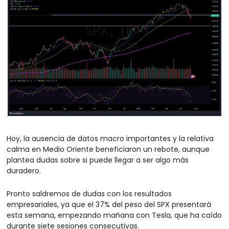
Hoy, la ausencia de datos macro importantes y la relativa 
calma en Medio Oriente beneficiaron un rebote, aunque 
plantea dudas sobre si puede llegar a ser algo más 
duradero.
Pronto saldremos de dudas con los resultados 
empresariales, ya que el 37% del peso del SPX presentará 
esta semana, empezando mañana con Tesla, que ha caído 
durante siete sesiones consecutivas.