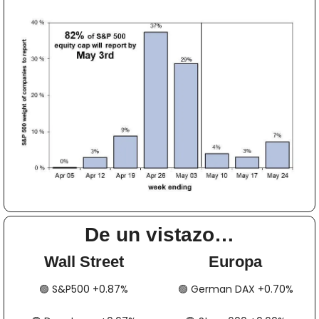
De un vistazo…
Wall Street
Europa
🟢
​​​​ S&P500 +0.87%
🟢
​​​​​​ German DAX +0.70%