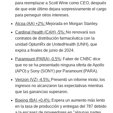
para reemplazar a Scott Wine como CEO, después 
de que este último dejara sorpresivamente el cargo 
para perseguir otros intereses. 
Alcoa (AA) +2%: 
Mejorada en Morgan Stanley. 
Cardinal Health (CAH) -5%: 
No renovará sus 
contratos de distribución farmacéutica con la 
unidad OptumRx de UnitedHealth (UNH), que 
expira a finales de junio de 2024. 
Paramount (PARA) -0.5%
: Faber de CNBC dice 
que no se ha presentado ninguna oferta de Apollo 
(APO) y Sony (SONY) por Paramount (PARA). 
Verizon (VZ) -4.5%: 
Presentó un informe mixto; los 
ingresos no alcanzaron las expectativas mientras 
que las ganancias superaron.
Boeing (BA) +0.4%:
 Espera un aumento más lento 
en la tasa de producción y entregas del 787 debido 
a la escasez de proveedores en "algunas partes 