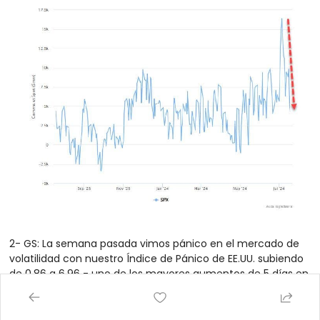
2- GS: La semana pasada vimos pánico en el mercado de 
volatilidad con nuestro Índice de Pánico de EE.UU. subiendo 
de 0,86 a 6,96 - uno de los mayores aumentos de 5 días en 
nuestro conjunto de datos. Recordatorio: el «Vol Panic 
Index» es el rango percentil ponderado por igual a 2 años de 
(1) vol implícito at-the-money a 1 mes del SPX (2) vol 