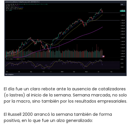
El día fue un claro rebote ante la ausencia de catalizadores 
(o lastres) al inicio de la semana. Semana marcada, no solo 
por la macro, sino también por los resultados empresariales. 
El Russell 2000 arrancó la semana también de forma 
positiva, en lo que fue un alza generalizado: