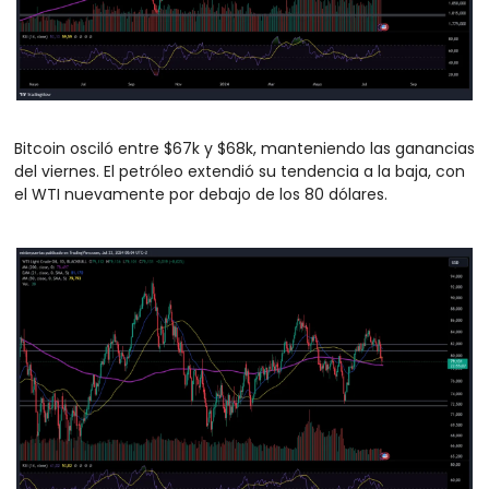
Bitcoin osciló entre $67k y $68k, manteniendo las ganancias 
del viernes. El petróleo extendió su tendencia a la baja, con 
el WTI nuevamente por debajo de los 80 dólares.