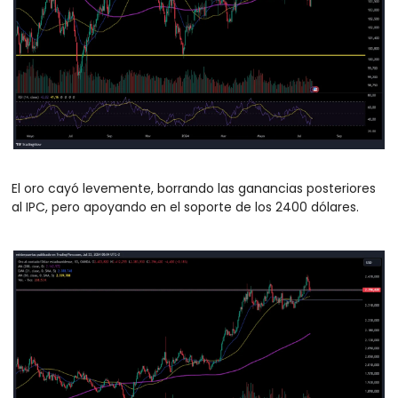
El oro cayó levemente, borrando las ganancias posteriores 
al IPC, pero apoyando en el soporte de los 2400 dólares.