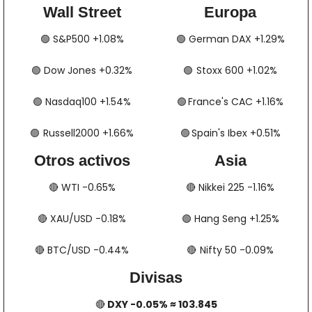
Wall Street
Europa
🟢
​​​​ S&P500 +1.08%
🟢
​​​​​​ German DAX +1.29%
🟢
​​​​ Dow Jones +0.32%
🟢
​​​​​​​​  Stoxx 600 +1.02%
🟢
​​​​ Nasdaq100 +1.54%
🟢
​​​​  France's CAC +1.16%
🟢
​​​  Russell2000 +1.66%
🟢
​​​​​​​​  Spain's Ibex +0.51%
Otros activos
Asia
🔴
​​​​ WTI -0.65%
🔴
​​​​ Nikkei 225 -1.16%
🔴
​​​​ XAU/USD -0.18%
🟢
​​​​ Hang Seng +1.25%
🔴
​​​​ BTC/USD -0.44%
🔴
​​​  Nifty 50 -0.09%
Divisas
🔴
 DXY -0.05% ≈ 103.845