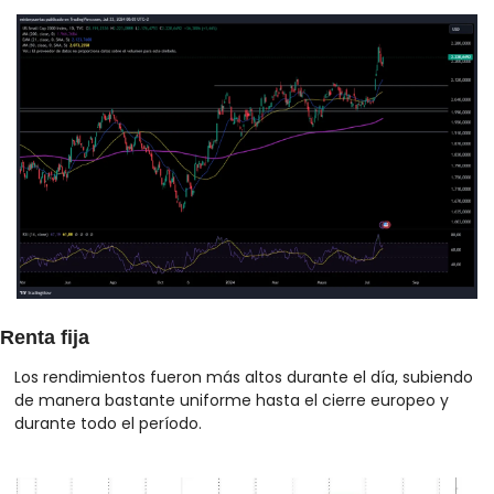
Renta fija
Los rendimientos fueron más altos durante el día, subiendo 
de manera bastante uniforme hasta el cierre europeo y 
durante todo el período. 