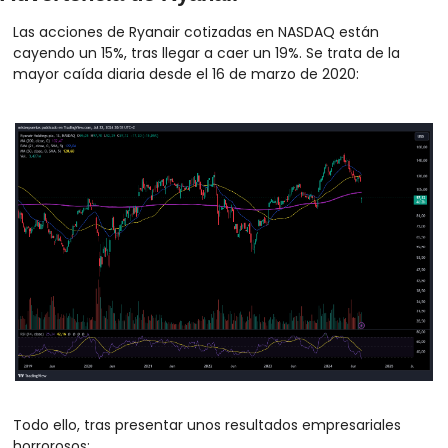
Las acciones de Ryanair cotizadas en NASDAQ están 
cayendo un 15%, tras llegar a caer un 19%. Se trata de la 
mayor caída diaria desde el 16 de marzo de 2020:
Todo ello, tras presentar unos resultados empresariales 
horrorosos: