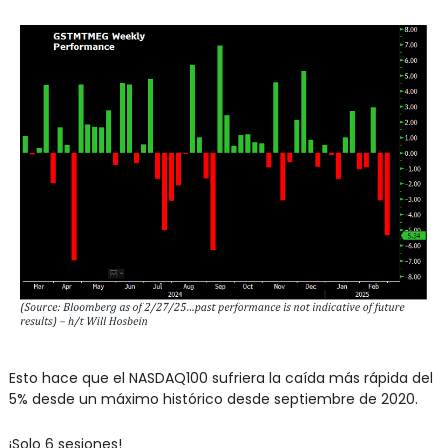
Esto hace que el NASDAQ100 sufriera la caída más rápida del 
5% desde un máximo histórico desde septiembre de 2020.
¡Solo 6 sesiones!