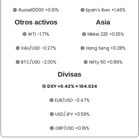
🟢
​​​  Russell2000 +0.61%
🟢
​​​​​​​​  Spain's Ibex +1.46%
Otros activos
Asia
🔴
​​​​ WTI -1.71%
🟢
​​​​ Nikkei 225 +0.55%
🔴
​​​​ XAU/USD -0.27%
🟢
​​​​ Hang Seng +0.28%
🔴
​​​​ BTC/USD -2.00%
🟢
​​​  Nifty 50 +0.89%
Divisas
🟢
 DXY +0.42% ≈ 104.024
🔴
​​​​ EUR/USD -0.47%
🟢
​​​​ USD/JPY +0.59%
🟢
​​​​ GBP/USD +0.16%