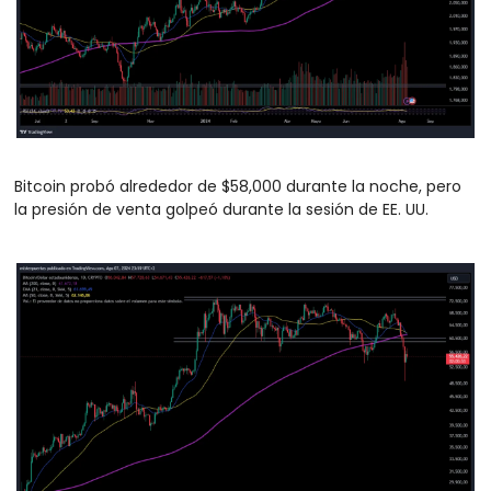
Bitcoin probó alrededor de $58,000 durante la noche, pero 
la presión de venta golpeó durante la sesión de EE. UU.