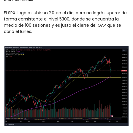
El SPX llegó a subir un 2% en el día, pero no logró superar de 
forma consistente el nivel 5300, donde se encuentra la 
media de 100 sesiones y es justo el cierre del GAP que se 
abrió el lunes. 