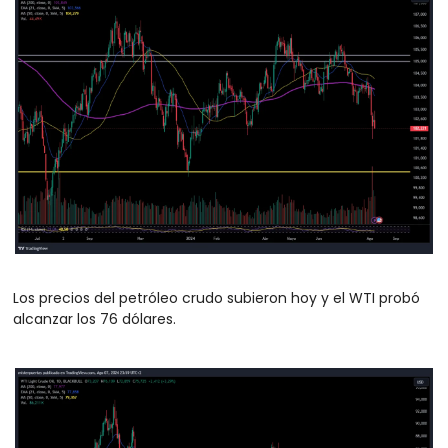
Los precios del petróleo crudo subieron hoy y el WTI probó 
alcanzar los 76 dólares. 