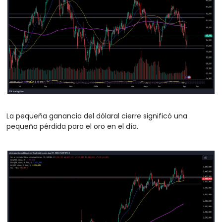
La pequeña ganancia del dólaral cierre significó una 
pequeña pérdida para el oro en el día. 