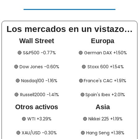
Los mercados en un vistazo…
Wall Street
Europa
🔴
​​​​ S&P500 -0.77%
🟢
​​​​​​ German DAX +1.50%
🔴
​​​​ Dow Jones -0.60%
🟢
​​​​​​​​  Stoxx 600 +1.54%
🔴
​​​​ Nasdaq100 -1.16%
🟢
​​​​  France's CAC +1.91%
🔴
​​​  Russell2000 -1.41%
🟢
​​​​​​​​  Spain's Ibex +2.01%
Otros activos
Asia
🟢
​​​​ WTI +3.29%
🟢
​​​​ Nikkei 225 +1.19%
🔴
​​​​ XAU/USD -0.30%
🟢
​​​​ Hang Seng +1.38%