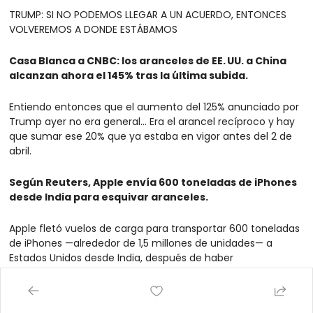
TRUMP: SI NO PODEMOS LLEGAR A UN ACUERDO, ENTONCES 
VOLVEREMOS A DONDE ESTÁBAMOS
Casa Blanca a CNBC: los aranceles de EE. UU. a China 
alcanzan ahora el 145% tras la última subida.
Entiendo entonces que el aumento del 125% anunciado por 
Trump ayer no era general... Era el arancel recíproco y hay 
que sumar ese 20% que ya estaba en vigor antes del 2 de 
abril.
Según Reuters, Apple envía 600 toneladas de iPhones 
desde India para esquivar aranceles.
Apple fletó vuelos de carga para transportar 600 toneladas 
de iPhones —alrededor de 1,5 millones de unidades— a 
Estados Unidos desde India, después de haber 
incrementado su producción allí con el objetivo de evitar 
los aranceles impuestos por el presidente Donald Trump, 
según fuentes citadas por Reuters.