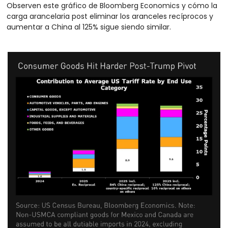
Observen este gráfico de Bloomberg Economics y cómo la 
carga arancelaria post eliminar los aranceles recíprocos y 
aumentar a China al 125% sigue siendo similar.