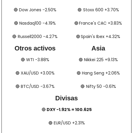
🔴
​​​​ Dow Jones -2.50%
🟢
​​​​​​​​  Stoxx 600 +3.70%
🔴
​​​​ Nasdaq100 -4.19%
🟢
​​​​  France's CAC +3.83%
🔴
​​​  Russell2000 -4.27%
🟢
​​​​​​​​  Spain's Ibex +4.32%
Otros activos
Asia
🔴
​​​​ WTI -3.88%
🟢
​​​​ Nikkei 225 +9.13%
🟢
​​​​ XAU/USD +3.00%
🟢
​​​​ Hang Seng +2.06%
🔴
​​​​ BTC/USD -3.67%
🔴
​​​  Nifty 50 -0.61%
Divisas
🔴
 DXY -1.92% ≈ 100.625
🟢
​​​​ EUR/USD +2.31%