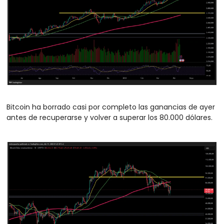
Bitcoin ha borrado casi por completo las ganancias de ayer 
antes de recuperarse y volver a superar los 80.000 dólares. 