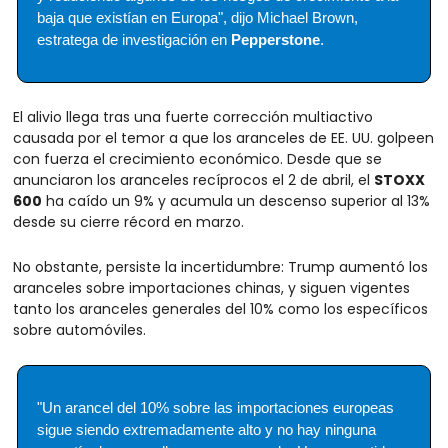
baja que existían en Europa", dijo Michael Brown, 
estratega de investigación en 
Pepperstone
.
El alivio llega tras una fuerte corrección multiactivo 
causada por el temor a que los aranceles de EE. UU. golpeen 
con fuerza el crecimiento económico. Desde que se 
anunciaron los aranceles recíprocos el 2 de abril, el 
STOXX 
600
 ha caído un 9% y acumula un descenso superior al 13% 
desde su cierre récord en marzo.
No obstante, persiste la incertidumbre: Trump aumentó los 
aranceles sobre importaciones chinas, y siguen vigentes 
tanto los aranceles generales del 10% como los específicos 
sobre automóviles.
"Un arancel del 10% sobre las importaciones europeas 
sigue siendo extremadamente alto y no hay ninguna 