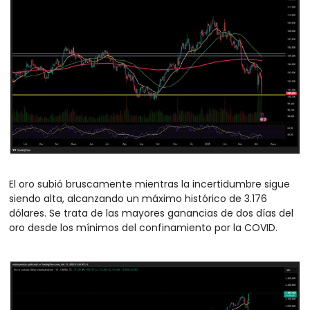
El oro subió bruscamente mientras la incertidumbre sigue 
siendo alta, alcanzando un máximo histórico de 3.176 
dólares. Se trata de las mayores ganancias de dos días del 
oro desde los mínimos del confinamiento por la COVID.