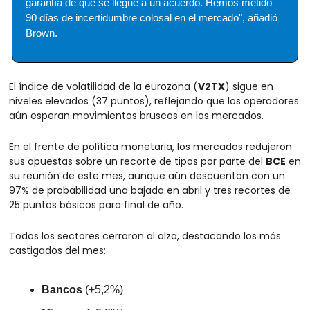
garantía de que se llegue a un acuerdo. Hemos metido 
90 días de incertidumbre colosal en el mercado", añadió 
Brown.
El índice de volatilidad de la eurozona (
V2TX
) sigue en 
niveles elevados (37 puntos), reflejando que los operadores 
aún esperan movimientos bruscos en los mercados.
En el frente de política monetaria, los mercados redujeron 
sus apuestas sobre un recorte de tipos por parte del 
BCE
 en 
su reunión de este mes, aunque aún descuentan con un 
97% de probabilidad una bajada en abril y tres recortes de 
25 puntos básicos para final de año.
Todos los sectores cerraron al alza, destacando los más 
castigados del mes:
Bancos
 (+5,2%)