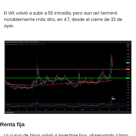
El VIX volvió a subir a 55 intradía, pero aun así terminó 
notablemente más alto, en 47, desde el cierre de 33 de 
ayer.
Renta fija
La curva de tipos volvió a invertirse hoy, observando cómo 