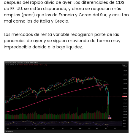
después del rápido alivio de ayer. Los diferenciales de CDS 
de EE. UU. se están disparando, y ahora se negocian más 
amplios (peor) que los de Francia y Corea del Sur, y casi tan 
mal como los de Italia y Grecia.
Los mercados de renta variable recogieron parte de las 
ganancias de ayer y se siguen moviendo de forma muy 
impredecible debido a la baja liquidez. 