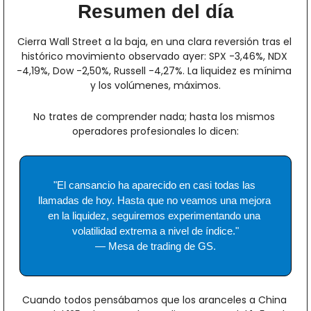
Resumen del día
Cierra Wall Street a la baja, en una clara reversión tras el 
histórico movimiento observado ayer: SPX -3,46%, NDX 
-4,19%, Dow -2,50%, Russell -4,27%. La liquidez es mínima 
y los volúmenes, máximos.
No trates de comprender nada; hasta los mismos 
operadores profesionales lo dicen:
"El cansancio ha aparecido en casi todas las 
llamadas de hoy. Hasta que no veamos una mejora 
en la liquidez, seguiremos experimentando una 
volatilidad extrema a nivel de índice."
— Mesa de trading de GS.
Cuando todos pensábamos que los aranceles a China 