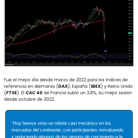
Fue el mejor día desde marzo de 2022 para los índices de 
referencia en Alemania (
DAX
), España (
IBEX
) y Reino Unido 
(
FTSE
). El 
CAC 40
 de Francia subió un 3,8%, su mejor sesión 
desde octubre de 2022.
"Hoy hemos visto un rebote casi mecánico en los 
mercados del continente, con participantes reevaluando 
y reduciendo algunos de los riesgos de crecimiento a la 