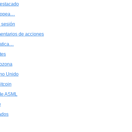
estacado
uropea…
 sesión
entarios de acciones
íatica…
tes
rozona
ino Unido
itcoin
 de ASML
e
ados