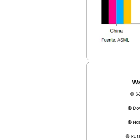
Wa
🔴
​​
🔴
​​​​
🔴
​​​​
🔴
​​​  