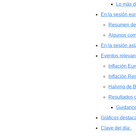
Lo más d
En la sesión e
Resumen de
Algunos com
En la sesión as
Eventos relevan
Inflación Eu
Inflación Re
Halving de B
Resultados
Guidanc
Gráficos destac
Clave del día: 