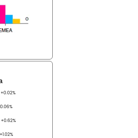
a
AX +0.02%
00 +0.06%
AC +0.62%
bex +1.02%