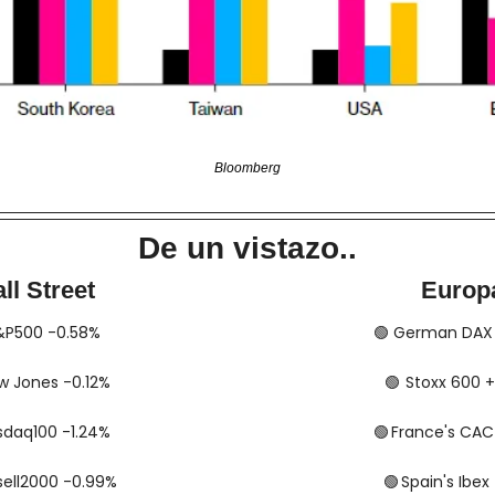
Bloomberg
De un vistazo..
ll Street
Europ
​​ S&P500 -0.58%
🟢
​​​​​​ German D
 Dow Jones -0.12%
🟢
​​​​​​​​  Stoxx 6
 Nasdaq100 -1.24%
🟢
​​​​  France's C
Russell2000 -0.99%
🟢
​​​​​​​​  Spain's I