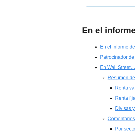
En el inform
En el informe d
Patrocinador de
En Wall Street
Resumen de
Renta va
Renta fij
Divisas y
Comentarios
Por sect