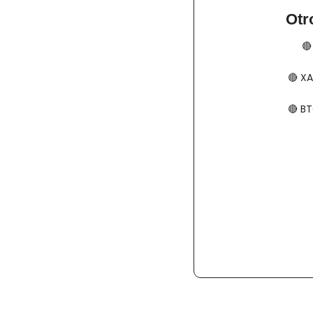
Otr
🔴
🔴
​​​
🔴
​​​