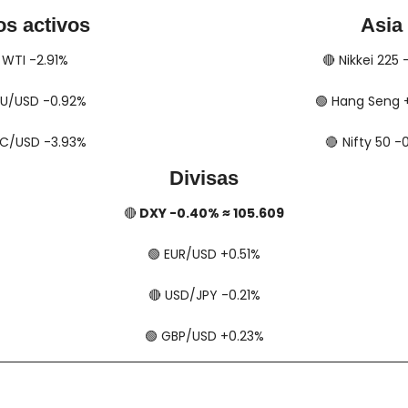
os activos
Asia
​​​​ WTI -2.91%
🔴
​​​​ Nikkei 225
​ XAU/USD -0.92%
🟢
​​​​ Hang Seng
​ BTC/USD -3.93%
🔴
​​​  Nifty 50 
Divisas
🔴
 DXY -0.40% ≈ 105.609
🟢
​​​​ EUR/USD +0.51%
🔴
​​​​ USD/JPY -0.21%
🟢
​​​​ GBP/USD +0.23%