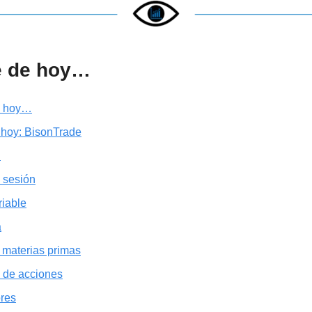
e de hoy…
e hoy…
 hoy: BisonTrade
…
 sesión
riable
a
 materias primas
 de acciones
ores