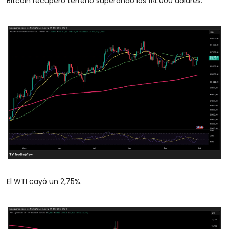
Bitcoin recuperó terreno superando los 114.000 dólares. 
El WTI cayó un 2,75%.