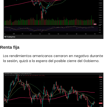
Renta fija
Los rendimientos americanos cerraron en negativo durante 
la sesión, quizá a la espera del posible cierre del Gobierno.