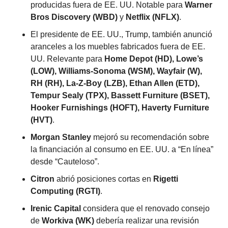
producidas fuera de EE. UU. Notable para 
Warner 
Bros Discovery (WBD)
 y 
Netflix (NFLX)
.
El presidente de EE. UU., Trump, también anunció 
aranceles a los muebles fabricados fuera de EE. 
UU. Relevante para 
Home Depot (HD), Lowe’s 
(LOW), Williams-Sonoma (WSM), Wayfair (W), 
RH (RH), La-Z-Boy (LZB), Ethan Allen (ETD), 
Tempur Sealy (TPX), Bassett Furniture (BSET), 
Hooker Furnishings (HOFT), Haverty Furniture 
(HVT)
.
Morgan Stanley
 mejoró su recomendación sobre 
la financiación al consumo en EE. UU. a “En línea” 
desde “Cauteloso”.
Citron
 abrió posiciones cortas en 
Rigetti 
Computing (RGTI)
.
Irenic Capital
 considera que el renovado consejo 
de 
Workiva (WK)
 debería realizar una revisión 