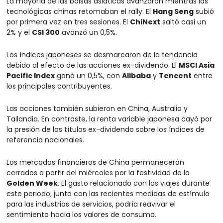
La mayoría de las bolsas asiáticas avanzaron mientras las 
tecnológicas chinas retomaban el rally. El 
Hang Seng
 subió 
por primera vez en tres sesiones. El 
ChiNext
 saltó casi un 
2% y el 
CSI 300
 avanzó un 0,5%.
Los índices japoneses se desmarcaron de la tendencia 
debido al efecto de las acciones ex-dividendo. El 
MSCI Asia 
Pacific Index
 ganó un 0,5%, con 
Alibaba
 y 
Tencent
 entre 
los principales contribuyentes.
Las acciones también subieron en China, Australia y 
Tailandia. En contraste, la renta variable japonesa cayó por 
la presión de los títulos ex-dividendo sobre los índices de 
referencia nacionales.
Los mercados financieros de China permanecerán 
cerrados a partir del miércoles por la festividad de la 
Golden Week
. El gasto relacionado con los viajes durante 
este periodo, junto con las recientes medidas de estímulo 
para las industrias de servicios, podría reavivar el 
sentimiento hacia los valores de consumo.