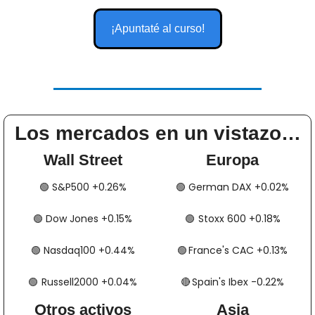
¡Apuntaté al curso!
Los mercados en un vistazo…
Wall Street
Europa
🟢
​​​​ S&P500 +0.26%
🟢
​​​​​​ German DAX +0.02%
🟢
​​​​ Dow Jones +0.15%
🟢
​​​​​​​​  Stoxx 600 +0.18%
🟢
​​​​ Nasdaq100 +0.44%
🟢
​​​​  France's CAC +0.13%
🟢
​​​  Russell2000 +0.04%
🔴
​​​​​​​​  Spain's Ibex -0.22%
Otros activos
Asia