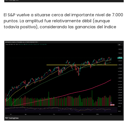
El S&P vuelve a situarse cerca del importante nivel de 7.000 
puntos. La amplitud fue relativamente débil (aunque 
todavía positiva), considerando las ganancias del índice