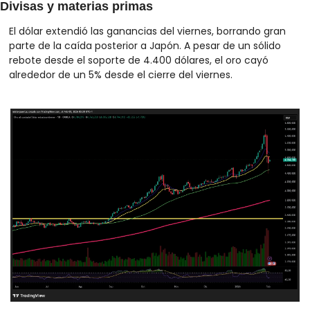
Divisas y materias primas
El dólar extendió las ganancias del viernes, borrando gran 
parte de la caída posterior a Japón. A pesar de un sólido 
rebote desde el soporte de 4.400 dólares, el oro cayó 
alrededor de un 5% desde el cierre del viernes. 