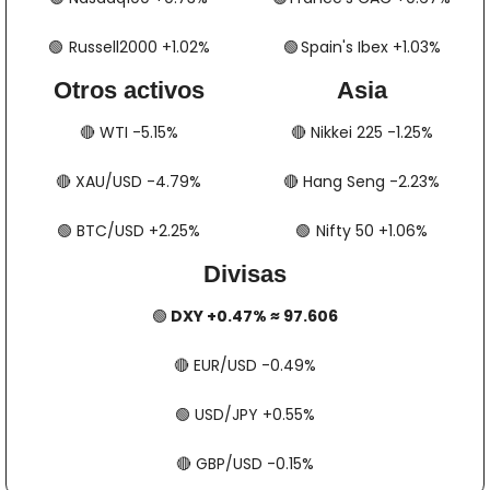
🟢
​​​  Russell2000 +1.02%
🟢
​​​​​​​​  Spain's Ibex +1.03%
Otros activos
Asia
🔴
​​​​ WTI -5.15%
🔴
​​​​ Nikkei 225 -1.25%
🔴
​​​​ XAU/USD -4.79%
🔴
​​​​ Hang Seng -2.23%
🟢
​​​​ BTC/USD +2.25%
🟢
​​​  Nifty 50 +1.06%
Divisas
🟢
 DXY +0.47% ≈ 97.606
🔴
​​​​ EUR/USD -0.49%
🟢
​​​​ USD/JPY +0.55%
🔴
​​​​ GBP/USD -0.15%