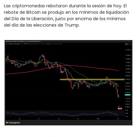
Las criptomonedas rebotaron durante la sesión de hoy. El 
rebote de Bitcoin se produjo en los mínimos de liquidación 
del Día de la Liberación, justo por encima de los mínimos 
del día de las elecciones de Trump.