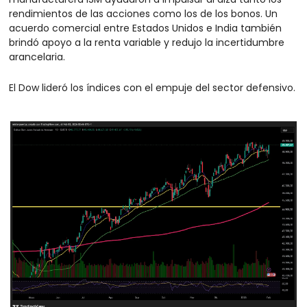
rendimientos de las acciones como los de los bonos. Un 
acuerdo comercial entre Estados Unidos e India también 
brindó apoyo a la renta variable y redujo la incertidumbre 
arancelaria.
El Dow lideró los índices con el empuje del sector defensivo.