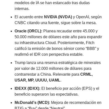
modelos de IA se han estancado tras dudas 
internas.
El acuerdo entre 
NVIDIA (NVDA)
 y OpenAI, según 
CNBC citando una fuente, sigue sobre la mesa.
Oracle (ORCL):
 Planea recaudar entre 45.000 y 
50.000 millones de dólares este año para expandir 
su infraestructura Cloud. Posteriormente, Fitch 
calificó la emisión de bonos sénior como “BBB” y 
reafirmó el IDR con perspectiva estable.
Trump lanza una reserva estratégica de minerales 
por valor de 12.000 millones de dólares para 
contrarrestar a China. Relevante para 
CRML, 
USAR, MP, UUUU, UAML
.
IDEXX (IDXX):
 El beneficio por acción (EPS) y el 
beneficio superaron las expectativas.
McDonald's (MCD):
 Mejora de recomendación en 
BTIG a “Buy” desde “Neutral”.