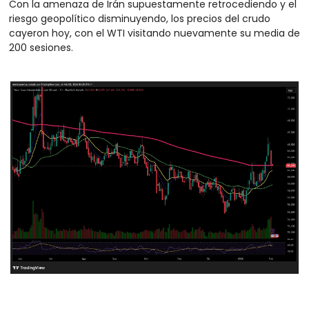
Con la amenaza de Irán supuestamente retrocediendo y el 
riesgo geopolítico disminuyendo, los precios del crudo 
cayeron hoy, con el WTI visitando nuevamente su media de 
200 sesiones.