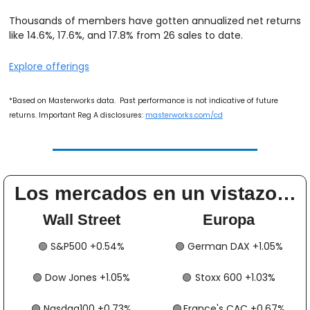
Thousands of members have gotten annualized net returns 
like 14.6%, 17.6%, and 17.8% from 26 sales to date.
Explore offerings
*Based on Masterworks data.  Past performance is not indicative of future 
returns. Important Reg A disclosures: 
masterworks.com/cd
Los mercados en un vistazo…
Wall Street
Europa
🟢
​​​​ S&P500 +0.54%
🟢
​​​​​​ German DAX +1.05%
🟢
​​​​ Dow Jones +1.05%
🟢
​​​​​​​​  Stoxx 600 +1.03%
🟢
​​​​ Nasdaq100 +0.73%
🟢
​​​​  France's CAC +0.67%