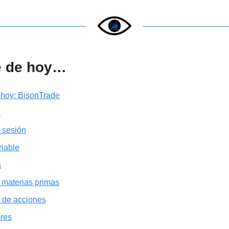
e de hoy…
 hoy: BisonTrade
…
 sesión
riable
a
 materias primas
 de acciones
ores