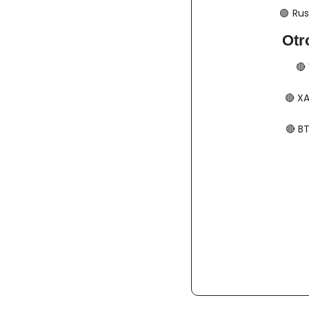
🟢
​​​  
Otr
🔴
🔴
​​​
🔴
​​​