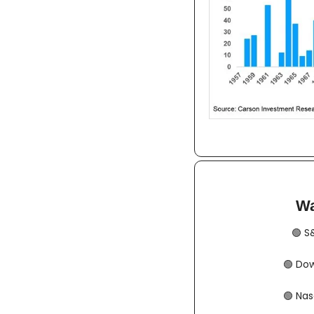
Wa
🟢
​​
🟢
​​​​
🟢
​​​​