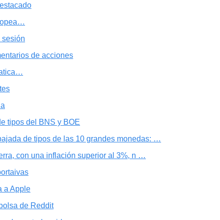
estacado
uropea…
 sesión
entarios de acciones
íatica…
tes
na
de tipos del BNS y BOE
bajada de tipos de las 10 grandes monedas: …
erra, con una inflación superior al 3%, n …
portaivas
 a Apple
bolsa de Reddit