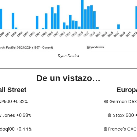
Ryan Detrick
De un vistazo…
ll Street
Europ
​​ S&P500 +0.32%
🟢
​​​​​​ German D
 Dow Jones +0.68%
🟢
​​​​​​​​  Stoxx 6
 Nasdaq100 +0.44%
🟢
​​​​  France's C