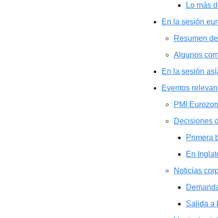
Lo más d
En la sesión e
Resumen de
Algunos com
En la sesión as
Eventos relevan
PMI Eurozo
Decisiones 
Primera 
En Inglat
Noticias cor
Demanda
Salida a 