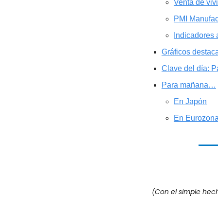
Venta de vi
PMI Manufac
Indicadores
Gráficos destac
Clave del día: Pa
Para mañana…
En Japón
En Eurozon
(Con el simple hec