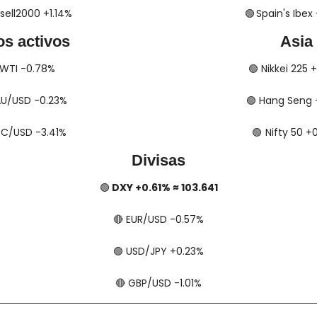
Russell2000 +1.14%
🟢
​​​​​​​​  Spain's I
os activos
Asia
​​​​ WTI -0.78%
🟢
​​​​ Nikkei 225
​ XAU/USD -0.23%
🟢
​​​​ Hang Seng
​ BTC/USD -3.41%
🟢
​​​  Nifty 50 
Divisas
🟢
 DXY +0.61% ≈ 103.641
🔴
​​​​ EUR/USD -0.57%
🟢
​​​​ USD/JPY +0.23%
🔴
​​​​ GBP/USD -1.01%