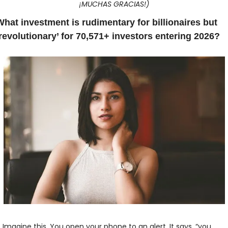
¡MUCHAS GRACIAS!)
hat investment is rudimentary for billionaires but 
revolutionary’ for 70,571+ investors entering 2026?
Imagine this. You open your phone to an alert. It says, “you 