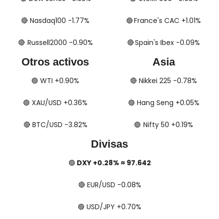
🔴
​​​​ Nasdaq100 -1.77%
🟢
​​​​  France's CAC +1.01%
🔴
​​​  Russell2000 -0.90%
🔴
​​​​​​​​  Spain's Ibex -0.09%
Otros activos
Asia
🟢
​​​​ WTI +0.90%
🔴
​​​​ Nikkei 225 -0.78%
🟢
​​​​ XAU/USD +0.36%
🟢
​​​​ Hang Seng +0.05%
🔴
​​​​ BTC/USD -3.82%
🟢
​​​  Nifty 50 +0.19%
Divisas
🟢
 DXY +0.28% ≈ 97.642
🔴
​​​​ EUR/USD -0.08%
🟢
​​​​ USD/JPY +0.70%