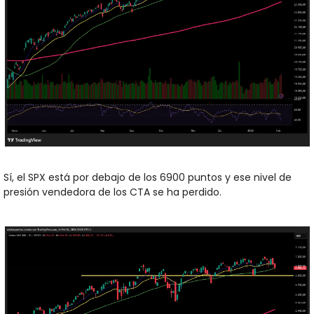
Sí, el SPX está por debajo de los 6900 puntos y ese nivel de 
presión vendedora de los CTA se ha perdido.