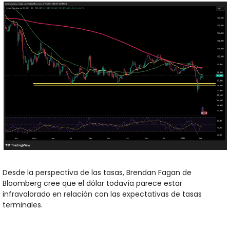
Desde la perspectiva de las tasas, Brendan Fagan de 
Bloomberg cree que el dólar todavía parece estar 
infravalorado en relación con las expectativas de tasas 
terminales. 