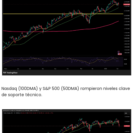
Nasdaq (100DMA) y S&P 500 (50DMA) rompieron niveles clave 
de soporte técnico.