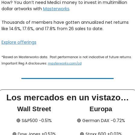
How? You don’t need Medici money to invest in multimillion 
dollar artworks with 
Masterworks
. 
Thousands of members have gotten annualized net returns 
like 14.6%, 17.6%, and 17.8% from 26 sales to date.
Explore offerings
*Based on Masterworks data.  Past performance is not indicative of future returns. 
Important Reg A disclosures: 
masterworks.com/cd
Los mercados en un vistazo…
Wall Street
Europa
🔴
​​​​ S&P500 -0.51%
🔴
​​​​​​ German DAX -0.72%
🟢
​​​​ Dow Jones +0.53%
🟢
​​​​​​​​  Stoxx 600 +0.03%