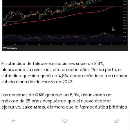
El subíndice de telecomunicaciones subió un 3,6%, 
alcanzando su nivel más alto en ocho años. Por su parte, el 
subíndice químico ganó un 4,8%, encaminándose a su mayor 
subida diaria desde marzo de 2022.
Las acciones de 
GSK
 ganaron un 6,9%, alcanzando un 
máximo de 25 años después de que el nuevo director 
ejecutivo, 
Luke Miels
, afirmara que la farmacéutica británica 
buscará elevar el crecimiento de las ventas y acelerar el 
trabajo en nuevos medicamentos. "Los números son lo 
suficientemente sólidos, incluso si las ganancias estuvieron un 