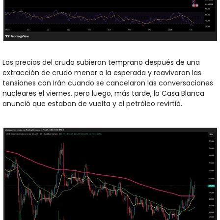
Los precios del crudo subieron temprano después de una 
extracción de crudo menor a la esperada y reavivaron las 
tensiones con Irán cuando se cancelaron las conversaciones 
nucleares el viernes, pero luego, más tarde, la Casa Blanca 
anunció que estaban de vuelta y el petróleo revirtió.