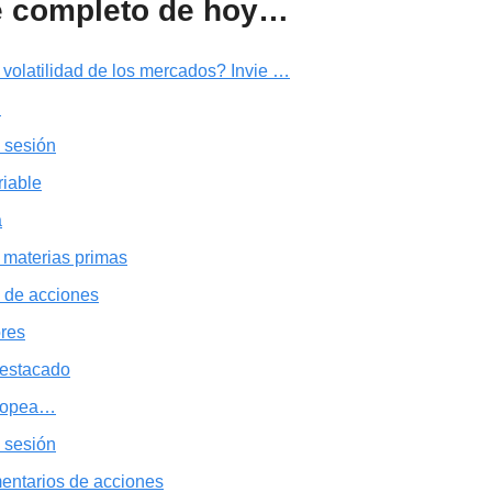
e completo de hoy…
 volatilidad de los mercados? Invie …
…
 sesión
riable
a
 materias primas
 de acciones
ores
estacado
uropea…
 sesión
entarios de acciones