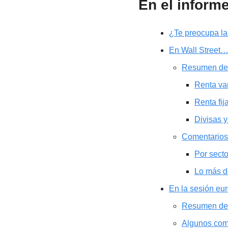
En el inform
¿Te preocupa la
En Wall Street
Resumen de
Renta va
Renta fij
Divisas y
Comentarios
Por sect
Lo más d
En la sesión e
Resumen de
Algunos com