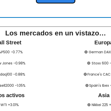
Los mercados en un vistazo…
ll Street
Europ
​ S&P500 -0.77%
🔴
​​​​​​ German D
 Dow Jones -0.98%
🔴
​​​​​​​​  Stoxx 6
 Nasdaq100 -0.88%
🔴
​​​​  France's C
Russell2000 -1.05%
🟢
​​​​​​​​  Spain's I
os activos
Asia
​​​​ WTI +3.01%
🟢
​​​​ Nikkei 225