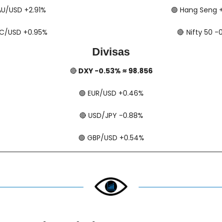
​ XAU/USD +2.91%
🟢
​​​​ Hang Seng
​ BTC/USD +0.95%
🔴
​​​  Nifty 50 
Divisas
🔴
 DXY -0.53% ≈ 98.856
🟢
​​​​ EUR/USD +0.46%
🔴
​​​​ USD/JPY -0.88%
🟢
​​​​ GBP/USD +0.54%