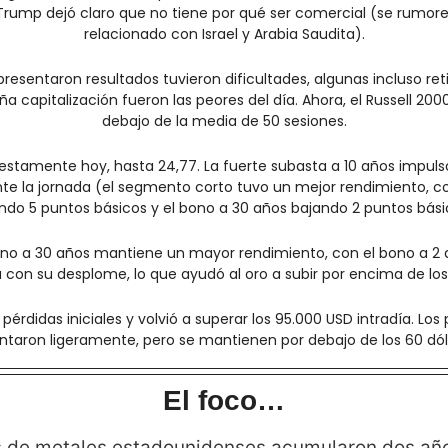
ump dejó claro que no tiene por qué ser comercial (se rumorea
relacionado con Israel y Arabia Saudita).
esentaron resultados tuvieron dificultades, algunas incluso ret
a capitalización fueron las peores del día. Ahora, el Russell 2000
debajo de la media de 50 sesiones.
estamente hoy, hasta 24,77. La fuerte subasta a 10 años impulsó 
te la jornada (el segmento corto tuvo un mejor rendimiento, co
ndo 5 puntos básicos y el bono a 30 años bajando 2 puntos bási
ono a 30 años mantiene un mayor rendimiento, con el bono a 2 añ
 con su desplome, lo que ayudó al oro a subir por encima de los
 pérdidas iniciales y volvió a superar los 95.000 USD intradía. Los 
ntaron ligeramente, pero se mantienen por debajo de los 60 dól
El foco…
 de metales estadounidenses acumularon dos años