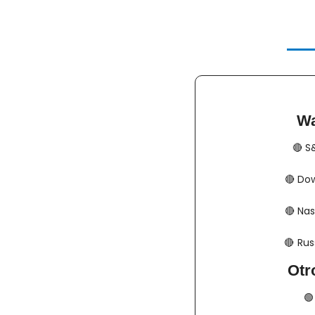
Wa
🔴
​​​
🔴
​​​​
🔴
​​​​
🔴
​​​  
Otr
🟢