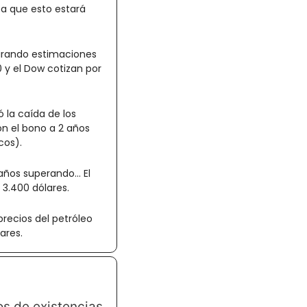
 que esto estará 
irando estimaciones 
 y el Dow cotizan por 
la caída de los 
n el bono a 2 años 
cos).
os superando... El 
 3.400 dólares.
precios del petróleo 
ares.
 de existencias 