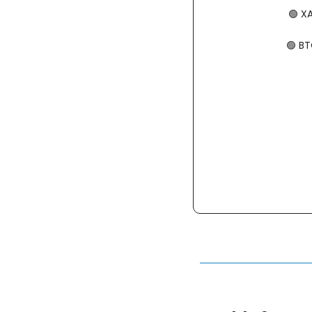
🟢
​​​
🟢
​​​