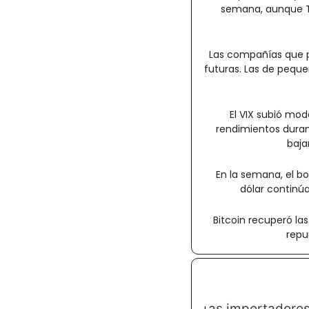
semana, aunque Tr
Las compañías que pr
futuras. Las de pequeñ
El VIX subió mod
rendimientos duran
baja
En la semana, el b
dólar continúa
Bitcoin recuperó las
repu
as importadores