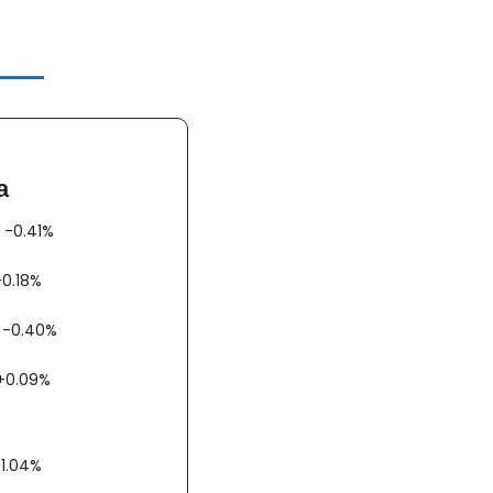
a
AX -0.41%
00 -0.18%
AC -0.40%
bex +0.09%
 +1.04%