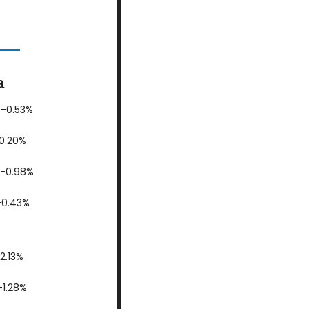
a
X -0.53%
0 -0.20%
AC -0.98%
bex -0.43%
 +2.13%
 +1.28%