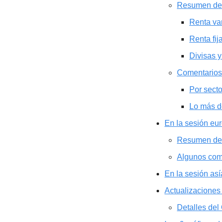
Resumen de
Renta va
Renta fij
Divisas y
Comentarios
Por sect
Lo más d
En la sesión e
Resumen de
Algunos com
En la sesión as
Actualizaciones
Detalles de