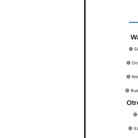
Wa
🟢
​​
🔴
​​​​
🟢
​​​​
🔴
​​​ 
Otr
🔴
🔴
​​​