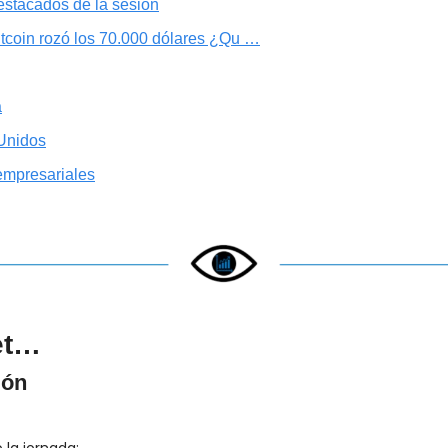
estacados de la sesión
itcoin rozó los 70.000 dólares ¿Qu …
a
Unidos
empresariales
et…
ión
 la jornada: 