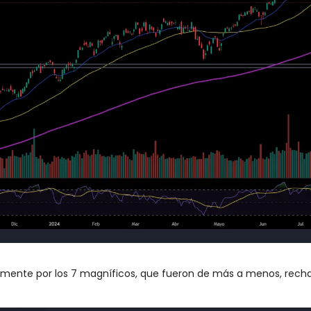
almente por los 7 magníficos, que fueron de más a menos, rec