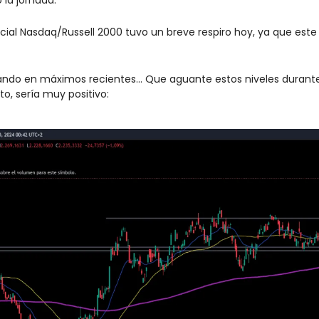
cial Nasdaq/Russell 2000 tuvo un breve respiro hoy, ya que este
ndo en máximos recientes… Que aguante estos niveles durante la
o, sería muy positivo: