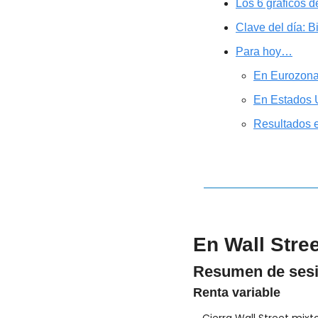
Los 6 gráficos d
Clave del día: B
Para hoy…
En Eurozon
En Estados 
Resultados 
En Wall Stre
Resumen de ses
Renta variable
Cierra Wall Street mixto