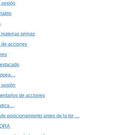
 sesión
riable
a
 materias primas
 de acciones
ores
estacado
uropea…
 sesión
entarios de acciones
íatica…
 de posicionamiento antes de la tor …
l QRA