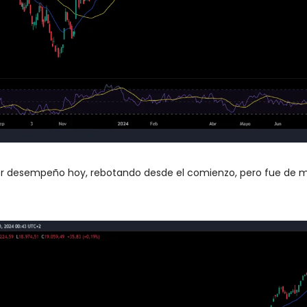
or desempeño hoy, rebotando desde el comienzo, pero fue de m