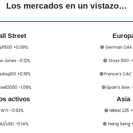
Los mercados en un vistazo…
ll Street
Europ
​​ S&P500 +0.08%
🔴
​​​​​​ German DA
 Dow Jones -0.12%
🔴
​​​​​​​​  Stoxx 60
 Nasdaq100 +0.19%
🔴
​​​​  France's C
 Russell2000 -1.09%
🔴
​​​​​​​​  Spain's I
os activos
Asia
​​​​ WTI -0.93%
🟢
​​​​ Nikkei 225
​ XAU/USD -0.14%
🟢
​​​​ Hang Seng