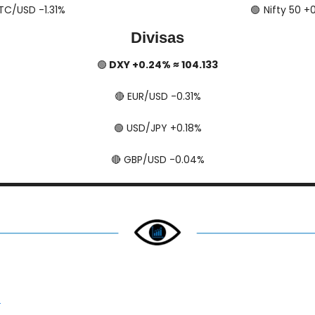
​​ BTC/USD -1.31%
🟢
​​​  Nifty 50 
Divisas
🟢
 DXY +0.24% ≈ 104.133
🔴
​​​​ EUR/USD -0.31%
🟢
​​​​ USD/JPY +0.18%
🔴
​​​​ GBP/USD -0.04%
…