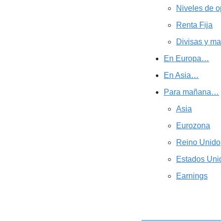
Niveles de o
Renta Fija
Divisas y ma
En Europa…
En Asia…
Para mañana…
Asia
Eurozona
Reino Unido
Estados Uni
Earnings