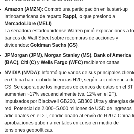
Amazon (AMZN):
 Compró una participación en la start-up 
latinoamericana de reparto 
Rappi
, lo que presionó a 
MercadoLibre (MELI)
.
La senadora estadounidense Warren pidió explicaciones a lo
bancos de Wall Street sobre recompras de acciones y 
dividendos; 
Goldman Sachs (GS)
,
JPMorgan (JPM)
, 
Morgan Stanley (MS)
, 
Bank of America 
(BAC)
, 
Citi (C)
 y 
Wells Fargo (WFC)
 recibieron cartas.
NVIDIA (NVDA):
 Informó que varios de sus principales cliente
en China han recibido licencias H20, según la conferencia de
GS. Se espera que los ingresos de centros de datos en el 3T 
aumenten ~17% secuencialmente (vs. 12% en el 2T), 
impulsados por Blackwell GB200, GB300 Ultra y sinergias de
red. Potencial de 2.000–5.000 millones de USD de ingresos 
adicionales en el 3T, condicionado al envío de H20 a China tr
aprobaciones gubernamentales en curso en medio de 
tensiones geopolíticas.