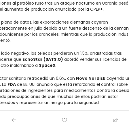
iones al petróleo ruso tras un ataque nocturno en Ucrania pesó
el aumento de producción anunciado por la OPEP+.
l plano de datos, las exportaciones alemanas cayeron 
peradamente en julio debido a un fuerte descenso de la deman
dounidense por los aranceles, mientras que la producción industr
entó.
l lado negativo, las telecos perdieron un 1,5%, arrastradas tras 
cerse que 
EchoStar (SATS.O)
 acordó vender sus licencias de 
ctro inalámbrico a 
SpaceX
.
ector sanitario retrocedió un 0,6%, con 
Novo Nordisk
 cayendo un
 La 
FDA
 de EE. UU. anunció que está reforzando el control sobre l
rtaciones de ingredientes para medicamentos contra la obesida
ndo preocupaciones de que muchos de ellos podrían estar 
terados y representar un riesgo para la seguridad.