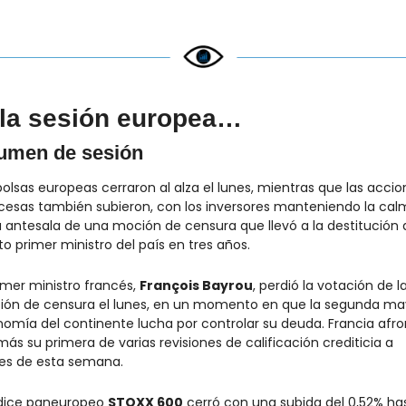
la sesión europea…
umen de sesión
bolsas europeas cerraron al alza el lunes, mientras que las accion
cesas también subieron, con los inversores manteniendo la calm
a antesala de una moción de censura que llevó a la destitución d
to primer ministro del país en tres años.
rimer ministro francés, 
François Bayrou
, perdió la votación de la
ón de censura el lunes, en un momento en que la segunda may
omía del continente lucha por controlar su deuda. Francia afron
ás su primera de varias revisiones de calificación crediticia a 
les de esta semana.
ndice paneuropeo 
STOXX 600
 cerró con una subida del 0,52% has