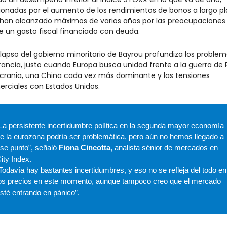
ionadas por el aumento de los rendimientos de bonos a largo pla
han alcanzado máximos de varios años por las preocupaciones 
e un gasto fiscal financiado con deuda.
olapso del gobierno minoritario de Bayrou profundiza los problem
rancia, justo cuando Europa busca unidad frente a la guerra de R
crania, una China cada vez más dominante y las tensiones 
rciales con Estados Unidos.
La persistente incertidumbre política en la segunda mayor economía 
e la eurozona podría ser problemática, pero aún no hemos llegado a 
se punto”, señaló 
Fiona Cincotta
, analista sénior de mercados en 
ity Index.
Todavía hay bastantes incertidumbres, y eso no se refleja del todo en 
os precios en este momento, aunque tampoco creo que el mercado 
sté entrando en pánico”.