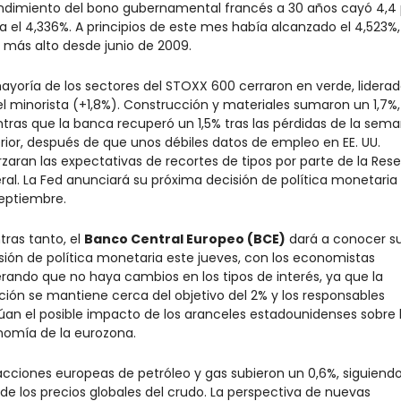
endimiento del bono gubernamental francés a 30 años cayó 4,4 
a el 4,336%. A principios de este mes había alcanzado el 4,523%, 
l más alto desde junio de 2009.
ayoría de los sectores del STOXX 600 cerraron en verde, liderad
el minorista (+1,8%). Construcción y materiales sumaron un 1,7%, 
tras que la banca recuperó un 1,5% tras las pérdidas de la sema
rior, después de que unos débiles datos de empleo en EE. UU. 
rzaran las expectativas de recortes de tipos por parte de la Rese
ral. La Fed anunciará su próxima decisión de política monetaria e
eptiembre.
tras tanto, el 
Banco Central Europeo (BCE)
 dará a conocer su
sión de política monetaria este jueves, con los economistas 
rando que no haya cambios en los tipos de interés, ya que la 
ación se mantiene cerca del objetivo del 2% y los responsables 
úan el posible impacto de los aranceles estadounidenses sobre l
omía de la eurozona.
acciones europeas de petróleo y gas subieron un 0,6%, siguiendo 
 de los precios globales del crudo. La perspectiva de nuevas 