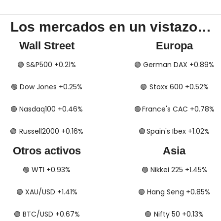
Los mercados en un vistazo…
Wall Street
Europa
🟢
​​​​ S&P500 +0.21%
🟢
​​​​​​ German DAX +0.89%
🟢
​​​​ Dow Jones +0.25%
🟢
​​​​​​​​  Stoxx 600 +0.52%
🟢
​​​​ Nasdaq100 +0.46%
🟢
​​​​  France's CAC +0.78%
🟢
​​​  Russell2000 +0.16%
🟢
​​​​​​​​  Spain's Ibex +1.02%
Otros activos
Asia
🟢
​​​​ WTI +0.93%
🟢
​​​​ Nikkei 225 +1.45%
🟢
​​​​ XAU/USD +1.41%
🟢
​​​​ Hang Seng +0.85%
🟢
​​​​ BTC/USD +0.67%
🟢
​​​  Nifty 50 +0.13%