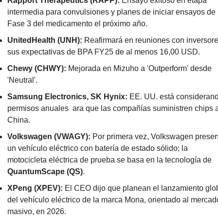
Rapport Therapeutics (RAPP):
 Ensayo exitoso en etapa 
intermedia para convulsiones y planes de iniciar ensayos de 
Fase 3 del medicamento el próximo año.
UnitedHealth (UNH):
 Reafirmará en reuniones con inversore
sus expectativas de BPA FY25 de al menos 16,00 USD.
Chewy (CHWY):
 Mejorada en Mizuho a 'Outperform' desde 
'Neutral'.
Samsung Electronics, SK Hynix:
 EE. UU. está considerand
permisos anuales  ara que las compañías suministren chips a
China.
Volkswagen (VWAGY):
 Por primera vez, Volkswagen present
un vehículo eléctrico con batería de estado sólido; la 
motocicleta eléctrica de prueba se basa en la tecnología de 
QuantumScape (QS)
.
XPeng (XPEV):
 El CEO dijo que planean el lanzamiento glob
del vehículo eléctrico de la marca Mona, orientado al mercado
masivo, en 2026.