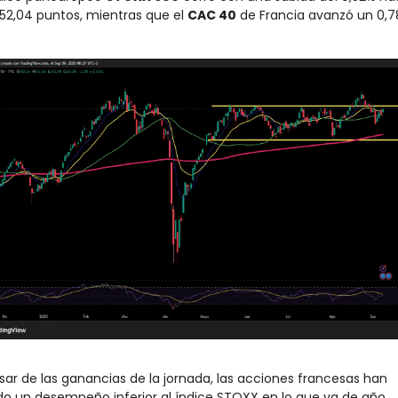
552,04 puntos, mientras que el 
CAC 40
 de Francia avanzó un 0,7
sar de las ganancias de la jornada, las acciones francesas han 
do un desempeño inferior al índice STOXX en lo que va de año, 