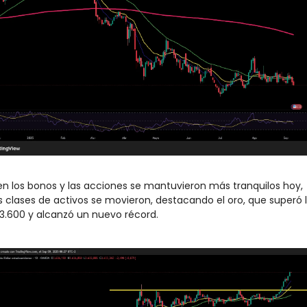
ien los bonos y las acciones se mantuvieron más tranquilos hoy, 
s clases de activos se movieron, destacando el oro, que superó l
3.600 y alcanzó un nuevo récord.