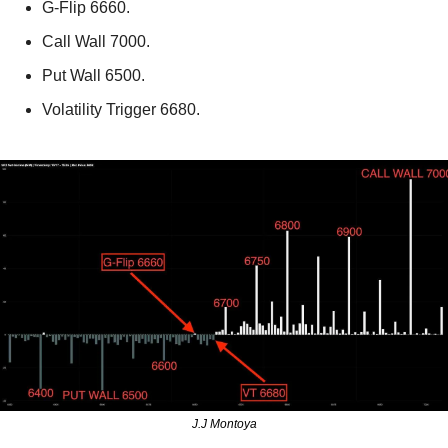
G-Flip 6660.
Call Wall 7000.
Put Wall 6500.
Volatility Trigger 6680.
J.J Montoya