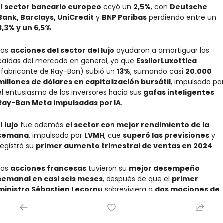
l 
sector bancario europeo
 cayó un 
2,5%
, con 
Deutsche 
Bank, Barclays, UniCredit
 y 
BNP Paribas
 perdiendo entre un 
3,3% y un 6,5%
.
Las 
acciones del sector del lujo
 ayudaron a amortiguar las 
caídas del mercado en general, ya que 
EssilorLuxottica
(fabricante de Ray-Ban) subió un 
13%
, sumando casi 
20.000 
millones de dólares en capitalización bursátil
, impulsada por
el entusiasmo de los inversores hacia sus 
gafas inteligentes 
Ray-Ban Meta impulsadas por IA
.
l 
lujo
 fue además 
el sector con mejor rendimiento de la 
semana
, impulsado por 
LVMH
, que 
superó las previsiones
 y 
registró su 
primer aumento trimestral de ventas en 2024
.
Las 
acciones francesas
 tuvieron su 
mejor desempeño 
semanal en casi seis meses
, después de que el 
primer 
ministro Sébastien Lecornu
 sobreviviera a 
dos mociones de 
censura
 tras haber archivado una 
controvertida reforma de 
pensiones
, movimiento que podría facilitar la 
aprobación de 
un presupuesto más estricto
.