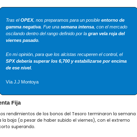
Tras el 
OPEX
, nos preparamos para un posible 
entorno de 
gamma negativa
. Fue una 
semana intensa
, con el mercado 
oscilando dentro del rango definido por la 
gran vela roja del 
viernes pasado
.
En mi opinión, para que los alcistas recuperen el control, el 
SPX debería superar los 6,700 y estabilizarse por encima 
de ese nivel
.
Vía J.J Montoya
nta Fija
Los rendimientos de los bonos del Tesoro terminaron la semana 
a la baja (a pesar de haber subido el viernes), con el extremo 
corto superando.