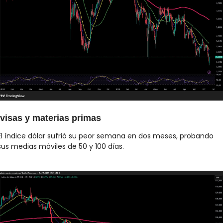
visas y materias primas
El índice dólar sufrió su peor semana en dos meses, probando 
sus medias móviles de 50 y 100 días.