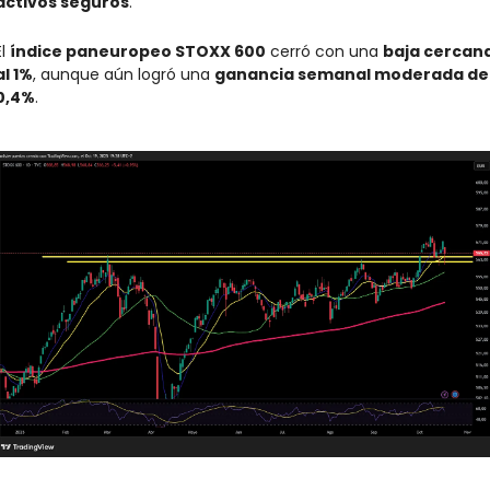
activos seguros
.
l 
índice paneuropeo STOXX 600
 cerró con una 
baja cercana
al 1%
, aunque aún logró una 
ganancia semanal moderada del
0,4%
.