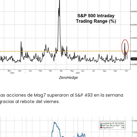
ZeroHedge
Las acciones de Mag7 superaron al S&P 493 en la semana 
gracias al rebote del viernes.