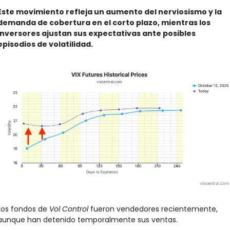
Este movimiento refleja un aumento del nerviosismo y la 
demanda de cobertura en el corto plazo, mientras los 
inversores ajustan sus expectativas ante posibles 
episodios de volatilidad.
Los fondos de 
Vol Control
 fueron vendedores recientemente, 
aunque han detenido temporalmente sus ventas.