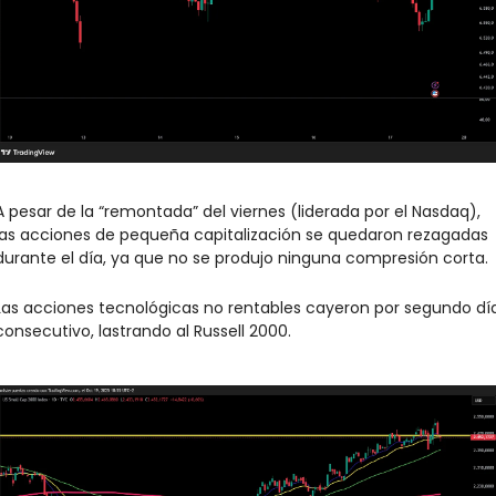
A pesar de la “remontada” del viernes (liderada por el Nasdaq), 
las acciones de pequeña capitalización se quedaron rezagadas 
durante el día, ya que no se produjo ninguna compresión corta.
Las acciones tecnológicas no rentables cayeron por segundo día
consecutivo, lastrando al Russell 2000.