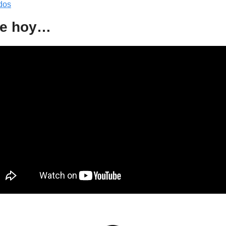
dos
de hoy…