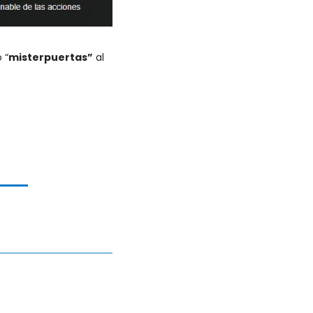
 “
misterpuertas”
 al 