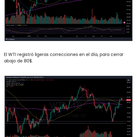
El WTI registró ligeras correcciones en el día, para cerrar 
abajo de 80$.