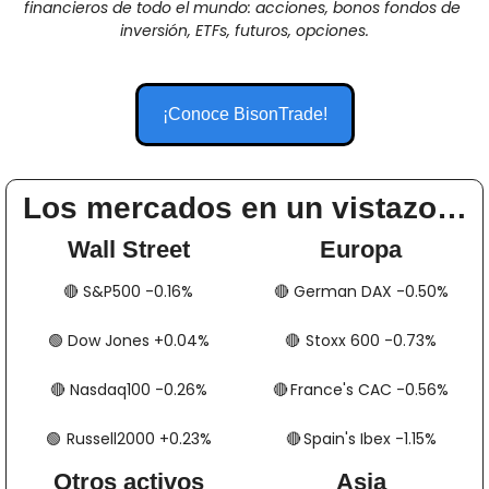
financieros de todo el mundo: acciones, bonos fondos de 
inversión, ETFs, futuros, opciones.
¡Conoce BisonTrade!
Los mercados en un vistazo…
Wall Street
Europa
🔴
​​​​ S&P500 -0.16%
🔴
​​​​​​ German DAX -0.50%
🟢
​​​​ Dow Jones +0.04%
🔴
​​​​​​​​  Stoxx 600 -0.73%
🔴
​​​​ Nasdaq100 -0.26%
🔴
​​​​  France's CAC -0.56%
🟢
​​​  Russell2000 +0.23%
🔴
​​​​​​​​  Spain's Ibex -1.15%
Otros activos
Asia