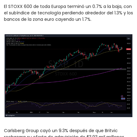
El STOXX 600 de toda Europa terminó un 0.7% a la baja, con 
el subíndice de tecnología perdiendo alrededor del 1.3% y los 
bancos de la zona euro cayendo un 1.7%.
Carlsberg Group cayó un 9.3% después de que Britvic 
rechazara su oferta de adquisición de $3.93 mil millones, 