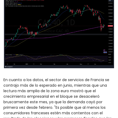
En cuanto a los datos, el sector de servicios de Francia se 
contrajo más de lo esperado en junio, mientras que una 
lectura más amplia de la zona euro mostró que el 
crecimiento empresarial en el bloque se desaceleró 
bruscamente este mes, ya que la demanda cayó por 
primera vez desde febrero. "Es posible que al menos los 
consumidores franceses estén más contentos con el 