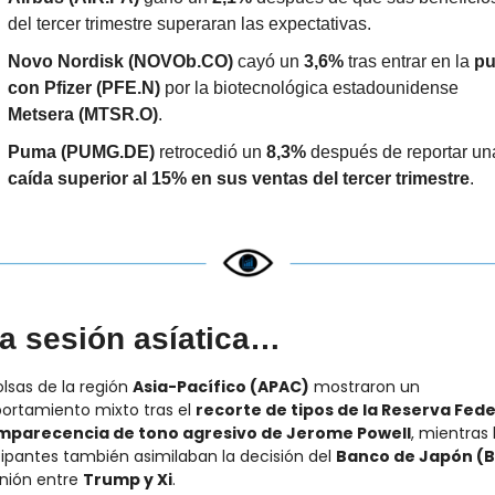
del tercer trimestre superaran las expectativas.
Novo Nordisk (NOVOb.CO)
 cayó un 
3,6%
 tras entrar en la 
pu
con Pfizer (PFE.N)
 por la biotecnológica estadounidense 
Metsera (MTSR.O)
.
Puma (PUMG.DE)
 retrocedió un 
8,3%
caída superior al 15% en sus ventas del tercer trimestre
.
la sesión asíatica…
lsas de la región 
Asia-Pacífico (APAC)
 mostraron un 
rtamiento mixto tras el 
recorte de tipos de la Reserva Fede
mparecencia de tono agresivo de Jerome Powell
, mientras l
cipantes también asimilaban la decisión del 
Banco de Japón (B
unión entre 
Trump y Xi
.