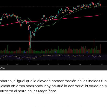
mbargo, al igual que la elevada concentración de los índices fue 
iciosa en otras ocasiones, hoy ocurrió lo contrario: la caída de M
arrastró al resto de los Magníficos.