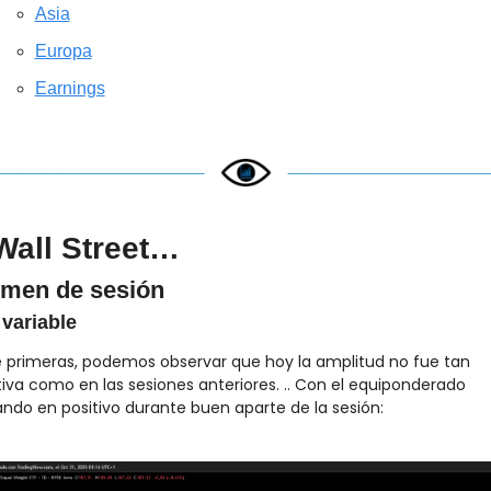
Asia
Europa
Earnings
Wall Street…
men de sesión
variable
e primeras, podemos observar que hoy la amplitud no fue tan 
iva como en las sesiones anteriores. .. Con el equiponderado 
ando en positivo durante buen aparte de la sesión: