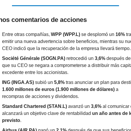
nos comentarios de acciones
Entre otras compañías, 
WPP (WPP.L)
 se desplomó un 
16%
 tra
emitir una nueva advertencia sobre beneficios, mientras su nu
CEO indicó que la recuperación de la empresa llevará tiempo.
Société Générale (SOGN.PA)
 retrocedió un 
3,6%
 después de 
que su CEO se negara a comprometerse a distribuir más capita
excedente entre los accionistas.
ING (INGA.AS)
 subió un 
5,8%
1.600 millones de euros (1.900 millones de dólares)
 a 
recompras de acciones y dividendos.
Standard Chartered (STAN.L)
 avanzó un 
3,6%
 al comunicar 
alcanzará un objetivo clave de rentabilidad 
un año antes de lo
previsto
.
Airbus (AIR.PA)
 ganó un 
2,1%
 después de que sus beneficios