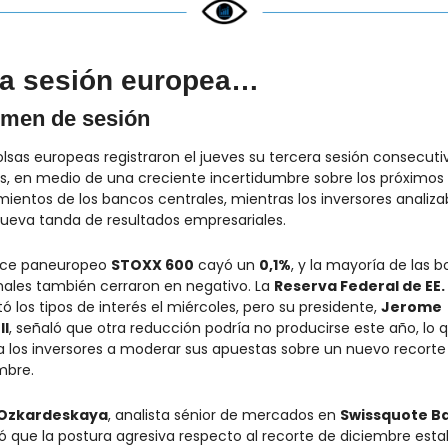
la sesión europea…
men de sesión
olsas europeas registraron el jueves su tercera sesión consecutiv
s, en medio de una creciente incertidumbre sobre los próximos 
ientos de los bancos centrales, mientras los inversores analiza
ueva tanda de resultados empresariales.
dice paneuropeo 
STOXX 600
 cayó un 
0,1%
, y la mayoría de las bo
nales también cerraron en negativo. La 
Reserva Federal de EE.
ó los tipos de interés el miércoles, pero su presidente, 
Jerome 
ll
, señaló que otra reducción podría no producirse este año, lo q
 a los inversores a moderar sus apuestas sobre un nuevo recorte 
mbre.
 Ozkardeskaya
, analista sénior de mercados en 
Swissquote B
ó que la postura agresiva respecto al recorte de diciembre esta