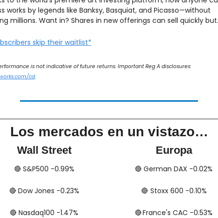
s works by legends like Banksy, Basquiat, and Picasso—without 
ng millions. Want in? Shares in new offerings can sell quickly but
scribers skip their waitlist*
*Past performance is not indicative of future returns. Important Reg A disclosures: 
works.com/cd
.
Los mercados en un vistazo…
Wall Street
Europa
🔴
​​​​ S&P500 -0.99%
🔴
​​​​​​ German DAX -0.02%
🔴
​​​​ Dow Jones -0.23%
🔴
​​​​​​​​  Stoxx 600 -0.10%
🔴
​​​​ Nasdaq100 -1.47%
🔴
​​​​  France's CAC -0.53%