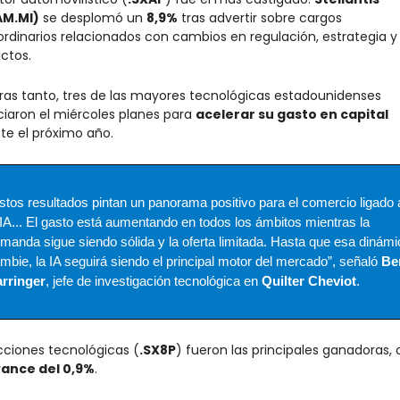
AM.MI)
 se desplomó un 
8,9%
 tras advertir sobre cargos 
ordinarios relacionados con cambios en regulación, estrategia y 
ctos.
ras tanto, tres de las mayores tecnológicas estadounidenses 
iaron el miércoles planes para 
acelerar su gasto en capital
te el próximo año.
stos resultados pintan un panorama positivo para el comercio ligado a
 IA... El gasto está aumentando en todos los ámbitos mientras la 
manda sigue siendo sólida y la oferta limitada. Hasta que esa dinámic
mbie, la IA seguirá siendo el principal motor del mercado”, señaló 
Ben
rringer
, jefe de investigación tecnológica en 
Quilter Cheviot
.
cciones tecnológicas (
.SX8P
) fueron las principales ganadoras, 
ance del 0,9%
.