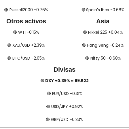
🔴
​​​  Russell2000 -0.76%
🔴
​​​​​​​​  Spain's Ibex -0.68%
Otros activos
Asia
🔴
​​​​ WTI -0.15%
🟢
​​​​ Nikkei 225 +0.04%
🟢
​​​​ XAU/USD +2.39%
🔴
​​​​ Hang Seng -0.24%
🔴
​​​​ BTC/USD -2.05%
🔴
​​​  Nifty 50 -0.68%
Divisas
🟢
 DXY +0.39% ≈ 99.522
🔴
​​​​ EUR/USD -0.31%
🟢
​​​​ USD/JPY +0.92%
🔴
​​​​ GBP/USD -0.33%