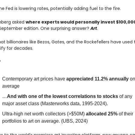
e Fed is lowering rates, potentially adding fuel to the fire.
berg asked 
where experts would personally invest $100,00
 September edition. One surprising answer? 
Art
.
hat billionaires like Bezos, Gates, and the Rockefellers have used t
sify for decades.
?
Contemporary art prices have 
appreciated 11.2% annually
 on
average
…
And with one of the lowest correlations to stocks
 of any 
major asset class (Masterworks data, 1995-2024).
Ultra-high net worth collectors (>$50M) 
allocated 25%
 of their 
portfolios to art on average. (UBS, 2024)
s to the world’s premiere art investing platform, now anyone ca