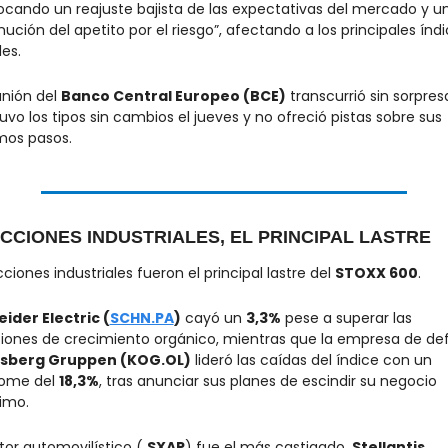
ocando un reajuste bajista de las expectativas del mercado y un
ución del apetito por el riesgo”, afectando a los principales índi
les.
nión del 
Banco Central Europeo (BCE)
 transcurrió sin sorpresa
vo los tipos sin cambios el jueves y no ofreció pistas sobre sus 
mos pasos.
CCIONES INDUSTRIALES, EL PRINCIPAL LASTRE
ciones industriales fueron el principal lastre del 
STOXX 600
.
ider Electric (
SCHN.PA
)
 cayó un 
3,3%
 pese a superar las 
sberg Gruppen (KOG.OL)
 lideró las caídas del índice con un 
ome del 
18,3%
, tras anunciar sus planes de escindir su negocio 
imo.
ctor automovilístico (
.SXAP
) fue el más castigado. 
Stellantis 