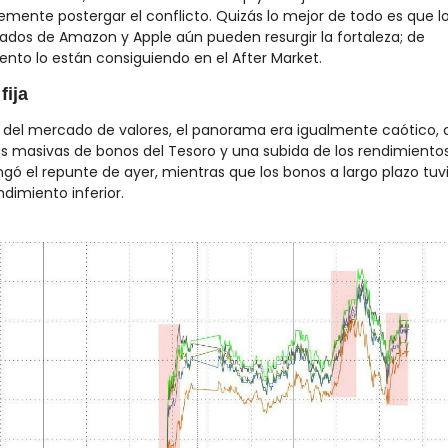
emente postergar el conflicto. Quizás lo mejor de todo es que lo
tados de Amazon y Apple aún pueden resurgir la fortaleza; de 
to lo están consiguiendo en el After Market.
fija
 del mercado de valores, el panorama era igualmente caótico, c
s masivas de bonos del Tesoro y una subida de los rendimientos
ngó el repunte de ayer, mientras que los bonos a largo plazo tuvi
ndimiento inferior.