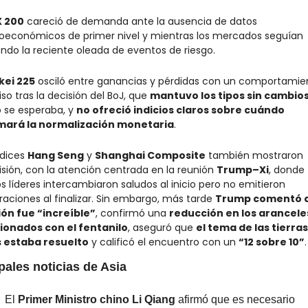
 200
 careció de demanda ante la ausencia de datos 
económicos de primer nivel y mientras los mercados seguían 
iendo la reciente oleada de eventos de riesgo.
kei 225
 osciló entre ganancias y pérdidas con un comportamien
so tras la decisión del BoJ, que 
mantuvo los tipos sin cambio
se esperaba, y 
no ofreció indicios claros sobre cuándo 
mará la normalización monetaria
.
dices 
Hang Seng
 y 
Shanghai Composite
 también mostraron 
isión, con la atención centrada en la reunión 
Trump–Xi
, donde 
 líderes intercambiaron saludos al inicio pero no emitieron 
raciones al finalizar. Sin embargo, más tarde 
Trump comentó qu
ón fue “increíble”
, confirmó una 
reducción en los aranceles
ionados con el fentanilo
, aseguró que 
el tema de las tierras 
 estaba resuelto
 y calificó el encuentro con un 
“12 sobre 10”
.
pales noticias de Asia
El 
Primer Ministro chino Li Qiang
 afirmó que es necesario 