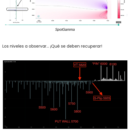
SpotGamma
Los niveles a observar… ¡Qué se deben recuperar!