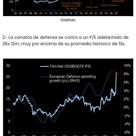
Goldman
2- La canasta de defensa se cotiza a un P/E adelantado de 
26x 12m, muy por encima de su promedio histórico de 13x.