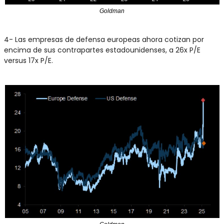
Goldman
4- Las empresas de defensa europeas ahora cotizan por 
encima de sus contrapartes estadounidenses, a 26x P/E 
versus 17x P/E.