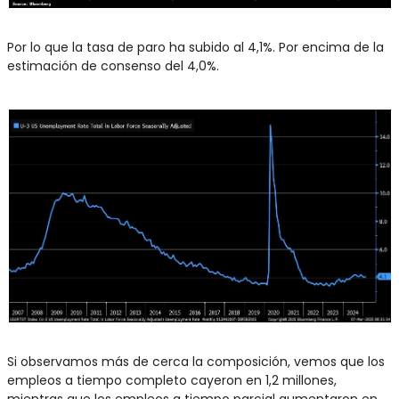
Por lo que la tasa de paro ha subido al 4,1%. Por encima de la 
estimación de consenso del 4,0%.
Si observamos más de cerca la composición, vemos que los 
empleos a tiempo completo cayeron en 1,2 millones, 
mientras que los empleos a tiempo parcial aumentaron en 