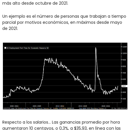
más alto desde octubre de 2021.
Un ejemplo es el número de personas que trabajan a tiempo 
parcial por motivos económicos, en máximos desde mayo 
de 2021.
Respecto a los salarios... Las ganancias promedio por hora 
aumentaron 10 centavos, o 0,3%, a $35,93, en línea con las 