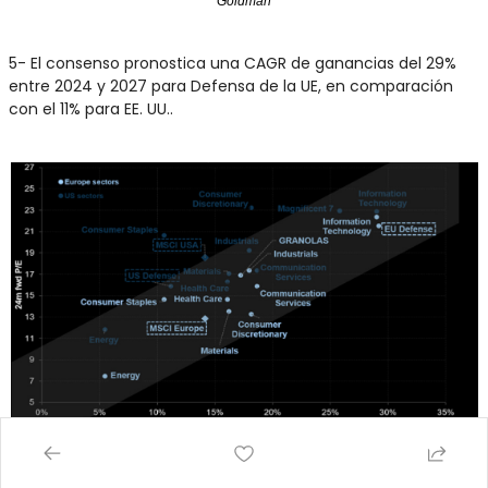
Goldman
5- El consenso pronostica una CAGR de ganancias del 29% 
entre 2024 y 2027 para Defensa de la UE, en comparación 
con el 11% para EE. UU..