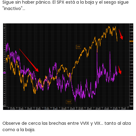
Sigue sin haber pánico. El SPX está a la baja y el sesgo sigue 
"inactivo"…
Observe de cerca las brechas entre VVIX y VIX... tanto al alza 
como a la baja.