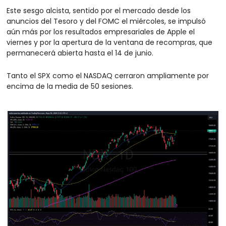
Este sesgo alcista, sentido por el mercado desde los 
anuncios del Tesoro y del FOMC el miércoles, se impulsó 
aún más por los resultados empresariales de Apple el 
viernes y por la apertura de la ventana de recompras, que 
permanecerá abierta hasta el 14 de junio.
Tanto el SPX como el NASDAQ cerraron ampliamente por 
encima de la media de 50 sesiones. 