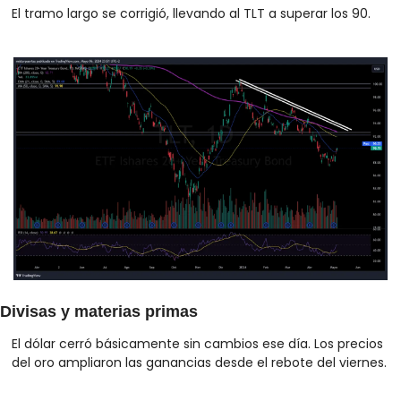
El tramo largo se corrigió, llevando al TLT a superar los 90.
Divisas y materias primas
El dólar cerró básicamente sin cambios ese día. Los precios 
del oro ampliaron las ganancias desde el rebote del viernes. 