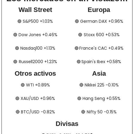
Wall Street
Europa
🟢
​​​​ S&P500 +1.03%
🟢
​​​​​​ German DAX +0.96%
🟢
​​​​ Dow Jones +0.46%
🟢
​​​​​​​​  Stoxx 600 +0.53%
🟢
​​​​ Nasdaq100 +1.13%
🟢
​​​​  France's CAC +0.49%
🟢
​​​  Russell2000 +1.23%
🟢
​​​​​​​​  Spain's Ibex +0.58%
Otros activos
Asia
🟢
​​​​ WTI +0.89%
🔴
​​​​ Nikkei 225 -0.10%
🟢
​​​​ XAU/USD +0.96%
🟢
​​​​ Hang Seng +0.55%
🔴
​​​​ BTC/USD -0.82%
🔴
​​​  Nifty 50 -0.15%
Divisas