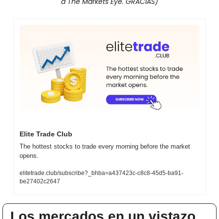
a The Markets Eye. GRACIAS)
Elite Trade Club
The hottest stocks to trade every morning before the market 
opens.
elitetrade.club/subscribe?_bhba=a437423c-c8c8-45d5-ba91-
be27402c2647
Los mercados en un vistazo…