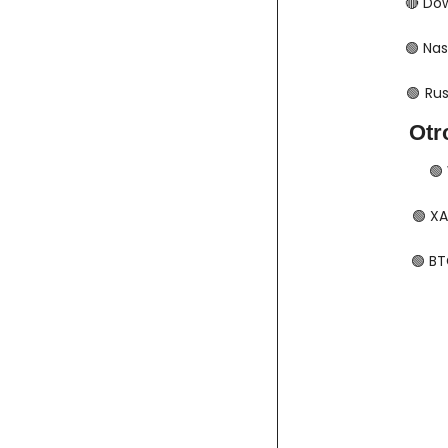
🔴
​​​​
🟢
​​​​
🟢
​​​ 
Otr
🟢
🟢
​​​
🟢
​​​