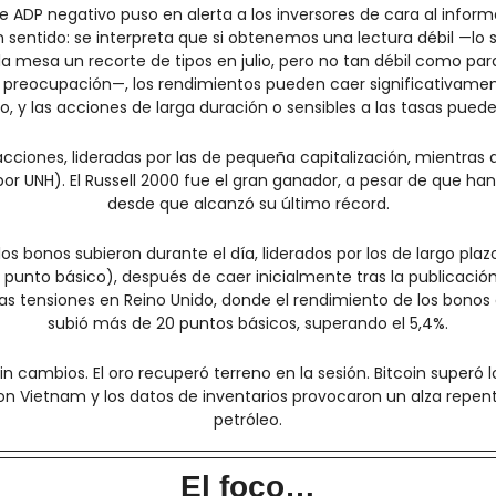
 ADP negativo puso en alerta a los inversores de cara al infor
n sentido: se interpreta que si obtenemos una lectura débil —lo 
a mesa un recorte de tipos en julio, pero no tan débil como par
reocupación—, los rendimientos pueden caer significativamente
, y las acciones de larga duración o sensibles a las tasas pued
s acciones, lideradas por las de pequeña capitalización, mientras
or UNH). El Russell 2000 fue el gran ganador, a pesar de que han
desde que alcanzó su último récord.
os bonos subieron durante el día, liderados por los de largo plaz
1 punto básico), después de caer inicialmente tras la publicación
as tensiones en Reino Unido, donde el rendimiento de los bonos 
subió más de 20 puntos básicos, superando el 5,4%.
 sin cambios. El oro recuperó terreno en la sesión. Bitcoin superó lo
 Vietnam y los datos de inventarios provocaron un alza repentin
petróleo.
El foco…