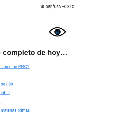
🔴
​​​​ GBP/USD -0.85%
e completo de hoy…
ir cómo un PRO?
…
 sesión
riable
a
 materias primas