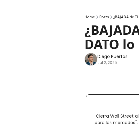
Home
Posts
¿BAJADA de TI
¿BAJADA 
DATO lo
Diego Puertas
Jul 2, 2025
Cierra Wall Street a
para los mercados". 