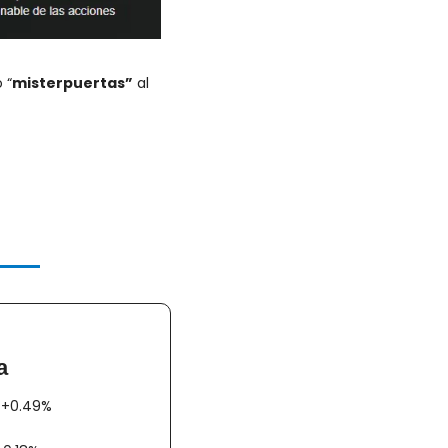
 “
misterpuertas”
 al 
a
AX +0.49%