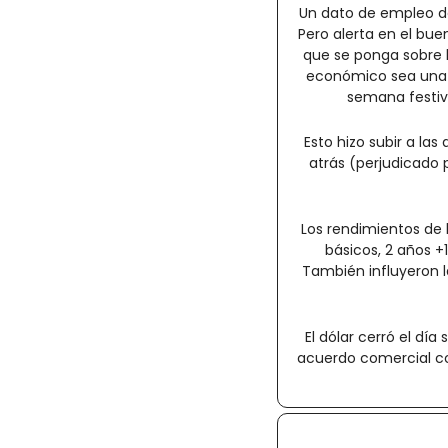
Un dato de empleo de
Pero alerta en el bue
que se ponga sobre l
económico sea una p
semana festivo
Esto hizo subir a la
atrás (perjudicado p
Los rendimientos de l
básicos, 2 años +
También influyeron l
El dólar cerró el día
acuerdo comercial con