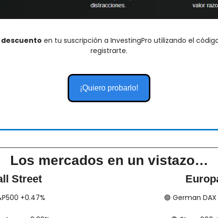
e descuento
 en tu suscripción a InvestingPro utilizando el código
registrarte.
¡Quiero probarlo!
Los mercados en un vistazo…
ll Street
Europ
​ S&P500 +0.47%
🟢
​​​​​​ German D